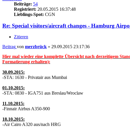
Beiträge:
54
Registriert:
20.05.2015 16:37:48
Lieblings-Spot:
CGN
Re: Special visitors/aircraft changes - Hamburg Airpo
Zitieren
Beitrag
von
merzbrück
»
29.09.2015 23:17:36
Hier mal wieder eine komplette Übersicht nach derzeitigem Stand
Formatierung erhalten):
30.09.2015:
-STA: 1630 - Privatair aus Mumbai
01.10.2015:
-STA: 0830 - IGA751 aus Breslau/Wroclaw
11.10.2015:
-Finnair Airbus A350-900
18.10.2015:
-Air Cairo A320 aus/nach HRG