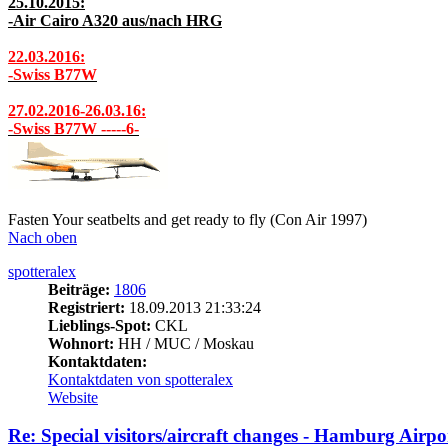
25.10.2015:
-Air Cairo A320 aus/nach HRG
22.03.2016:
-Swiss B77W
27.02.2016-26.03.16:
-Swiss B77W -----6-
Fasten Your seatbelts and get ready to fly (Con Air 1997)
Nach oben
spotteralex
Beiträge:
1806
Registriert:
18.09.2013 21:33:24
Lieblings-Spot:
CKL
Wohnort:
HH / MUC / Moskau
Kontaktdaten:
Kontaktdaten von spotteralex
Website
Re: Special visitors/aircraft changes - Hamburg Airpo