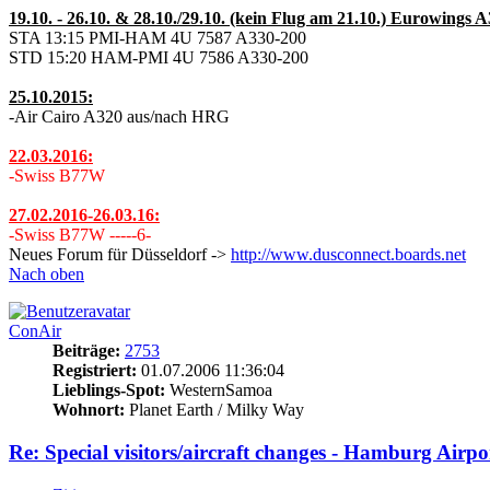
19.10. - 26.10. & 28.10./29.10. (kein Flug am 21.10.) Eurowings
STA 13:15 PMI-HAM 4U 7587 A330-200
STD 15:20 HAM-PMI 4U 7586 A330-200
25.10.2015:
-Air Cairo A320 aus/nach HRG
22.03.2016:
-Swiss B77W
27.02.2016-26.03.16:
-Swiss B77W -----6-
Neues Forum für Düsseldorf ->
http://www.dusconnect.boards.net
Nach oben
ConAir
Beiträge:
2753
Registriert:
01.07.2006 11:36:04
Lieblings-Spot:
WesternSamoa
Wohnort:
Planet Earth / Milky Way
Re: Special visitors/aircraft changes - Hamburg Airpo