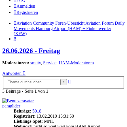
Anmelden
Registrieren
Aviation Community
Foren-Übersicht
Aviation Forum
Daily
Movements Hamburg Airport (HAM) + Finkenwerder
(XFW)
Suche
26.06.2026 - Freitag
Moderatoren:
smitty
,
Service
,
HAM-Moderatoren
Antworten
Erweiterte
Suche
Suche
3 Beiträge • Seite
1
von
1
paraglider
Beiträge:
5018
Registriert:
13.02.2010 15:31:50
Lieblings-Spot:
MNL
Wohnort:
nicht so weit weg vom HAM-Airport