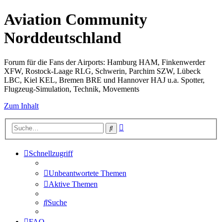
Aviation Community
Norddeutschland
Forum für die Fans der Airports: Hamburg HAM, Finkenwerder
XFW, Rostock-Laage RLG, Schwerin, Parchim SZW, Lübeck
LBC, Kiel KEL, Bremen BRE und Hannover HAJ u.a. Spotter,
Flugzeug-Simulation, Technik, Movements
Zum Inhalt
Erweiterte
Suche
Suche
Schnellzugriff
Unbeantwortete Themen
Aktive Themen
Suche
FAQ