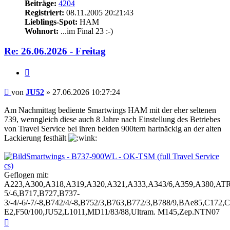
Beiträge:
4204
Registriert:
08.11.2005 20:21:43
Lieblings-Spot:
HAM
Wohnort:
...im Final 23 :-)
Re: 26.06.2026 - Freitag
Zitieren
Beitrag
von
JU52
»
27.06.2026 10:27:24
Am Nachmittag bediente Smartwings HAM mit der eher seltenen
739, wenngleich diese auch 8 Jahre nach Einstellung des Betriebes
von Travel Service bei ihren beiden 900tern hartnäckig an der alten
Lackierung festhält
Smartwings - B737-900WL - OK-TSM (full Travel Service
cs)
Geflogen mit:
A223,A300,A318,A319,A320,A321,A333,A343/6,A359,A380,ATR
5/-6,B717,B727,B737-
3/-4/-6/-7/-8,B742/4/-8,B752/3,B763,B772/3,B788/9,BAe85,C17
E2,F50/100,JU52,L1011,MD11/83/88,Ultram. M145,Zep.NTN07
Nach
oben