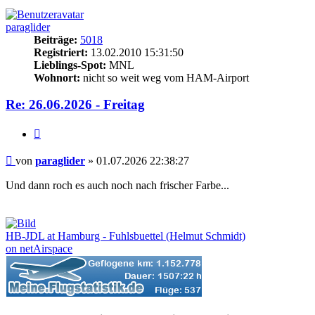
paraglider
Beiträge:
5018
Registriert:
13.02.2010 15:31:50
Lieblings-Spot:
MNL
Wohnort:
nicht so weit weg vom HAM-Airport
Re: 26.06.2026 - Freitag
Zitieren
Beitrag
von
paraglider
»
01.07.2026 22:38:27
Und dann roch es auch noch nach frischer Farbe...
HB-JDL at Hamburg - Fuhlsbuettel (Helmut Schmidt)
on netAirspace