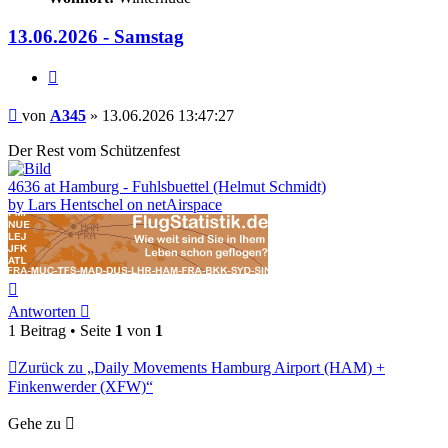
13.06.2026 - Samstag
Zitieren
Beitrag
von
A345
»
13.06.2026 13:47:27
Der Rest vom Schützenfest
4636 at Hamburg - Fuhlsbuettel (Helmut Schmidt)
by Lars Hentschel on netAirspace
Nach
oben
Antworten
1 Beitrag • Seite
1
von
1
Zurück zu „Daily Movements Hamburg Airport (HAM) +
Finkenwerder (XFW)“
Gehe zu