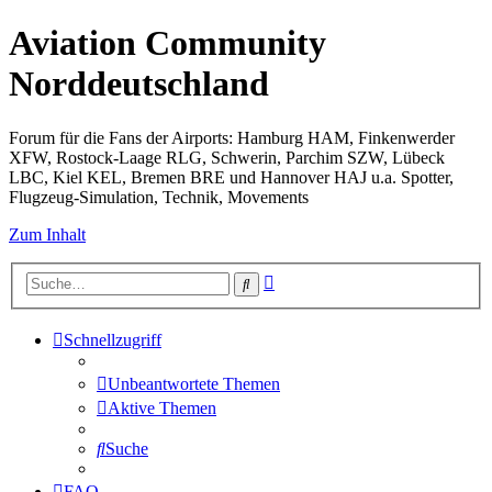
Aviation Community
Norddeutschland
Forum für die Fans der Airports: Hamburg HAM, Finkenwerder
XFW, Rostock-Laage RLG, Schwerin, Parchim SZW, Lübeck
LBC, Kiel KEL, Bremen BRE und Hannover HAJ u.a. Spotter,
Flugzeug-Simulation, Technik, Movements
Zum Inhalt
Erweiterte
Suche
Suche
Schnellzugriff
Unbeantwortete Themen
Aktive Themen
Suche
FAQ