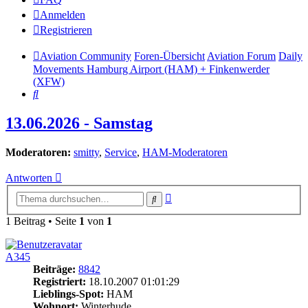
Anmelden
Registrieren
Aviation Community
Foren-Übersicht
Aviation Forum
Daily
Movements Hamburg Airport (HAM) + Finkenwerder
(XFW)
Suche
13.06.2026 - Samstag
Moderatoren:
smitty
,
Service
,
HAM-Moderatoren
Antworten
Erweiterte
Suche
Suche
1 Beitrag • Seite
1
von
1
A345
Beiträge:
8842
Registriert:
18.10.2007 01:01:29
Lieblings-Spot:
HAM
Wohnort:
Winterhude