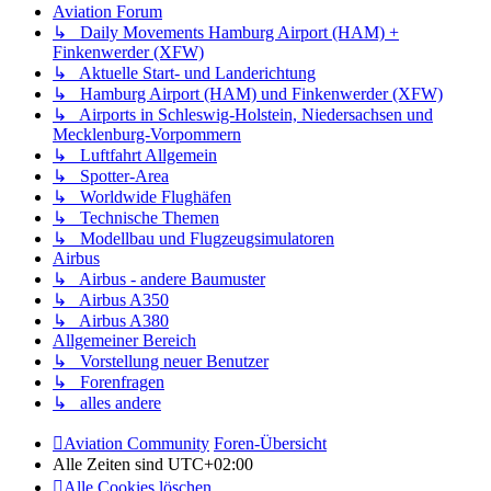
Aviation Forum
↳ Daily Movements Hamburg Airport (HAM) +
Finkenwerder (XFW)
↳ Aktuelle Start- und Landerichtung
↳ Hamburg Airport (HAM) und Finkenwerder (XFW)
↳ Airports in Schleswig-Holstein, Niedersachsen und
Mecklenburg-Vorpommern
↳ Luftfahrt Allgemein
↳ Spotter-Area
↳ Worldwide Flughäfen
↳ Technische Themen
↳ Modellbau und Flugzeugsimulatoren
Airbus
↳ Airbus - andere Baumuster
↳ Airbus A350
↳ Airbus A380
Allgemeiner Bereich
↳ Vorstellung neuer Benutzer
↳ Forenfragen
↳ alles andere
Aviation Community
Foren-Übersicht
Alle Zeiten sind
UTC+02:00
Alle Cookies löschen