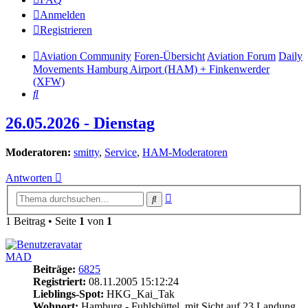
Anmelden
Registrieren
Aviation Community
Foren-Übersicht
Aviation Forum
Daily
Movements Hamburg Airport (HAM) + Finkenwerder
(XFW)
Suche
26.05.2026 - Dienstag
Moderatoren:
smitty
,
Service
,
HAM-Moderatoren
Antworten
Erweiterte
Suche
Suche
1 Beitrag • Seite
1
von
1
MAD
Beiträge:
6825
Registriert:
08.11.2005 15:12:24
Lieblings-Spot:
HKG_Kai_Tak
Wohnort:
Hamburg - Fuhlsbüttel, mit Sicht auf 23 Landung