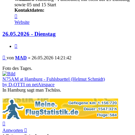
sowie 05 und 15 Start
Kontaktdaten:
Kontaktdaten
von
Website
MAD
26.05.2026 - Dienstag
Zitieren
Beitrag
von
MAD
»
26.05.2026 14:21:42
Foto des Tages.
N75AM at Hamburg - Fuhlsbuettel (Helmut Schmidt)
by D-OTTI on netAirspace
In Hamburg sagt man Tschüss.
Nach
oben
Antworten