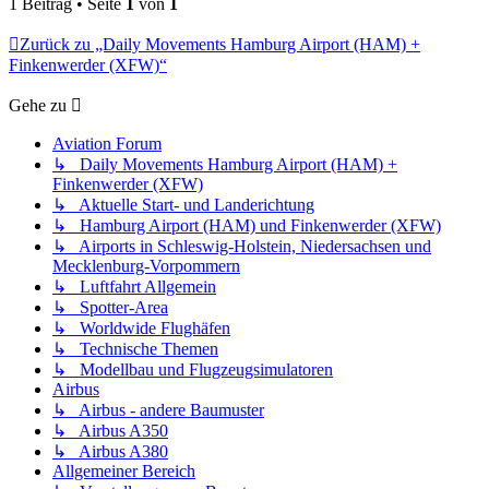
1 Beitrag • Seite
1
von
1
Zurück zu „Daily Movements Hamburg Airport (HAM) +
Finkenwerder (XFW)“
Gehe zu
Aviation Forum
↳ Daily Movements Hamburg Airport (HAM) +
Finkenwerder (XFW)
↳ Aktuelle Start- und Landerichtung
↳ Hamburg Airport (HAM) und Finkenwerder (XFW)
↳ Airports in Schleswig-Holstein, Niedersachsen und
Mecklenburg-Vorpommern
↳ Luftfahrt Allgemein
↳ Spotter-Area
↳ Worldwide Flughäfen
↳ Technische Themen
↳ Modellbau und Flugzeugsimulatoren
Airbus
↳ Airbus - andere Baumuster
↳ Airbus A350
↳ Airbus A380
Allgemeiner Bereich