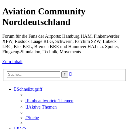
Aviation Community
Norddeutschland
Forum für die Fans der Airports: Hamburg HAM, Finkenwerder
XFW, Rostock-Laage RLG, Schwerin, Parchim SZW, Lübeck
LBC, Kiel KEL, Bremen BRE und Hannover HAJ u.a. Spotter,
Flugzeug-Simulation, Technik, Movements
Zum Inhalt
Erweiterte
Suche
Suche
Schnellzugriff
Unbeantwortete Themen
Aktive Themen
Suche
FAQ