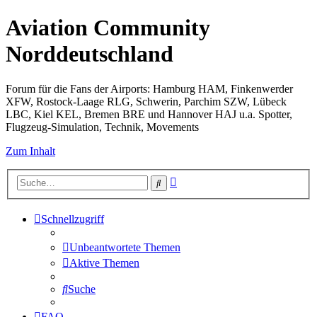
Aviation Community
Norddeutschland
Forum für die Fans der Airports: Hamburg HAM, Finkenwerder
XFW, Rostock-Laage RLG, Schwerin, Parchim SZW, Lübeck
LBC, Kiel KEL, Bremen BRE und Hannover HAJ u.a. Spotter,
Flugzeug-Simulation, Technik, Movements
Zum Inhalt
Erweiterte
Suche
Suche
Schnellzugriff
Unbeantwortete Themen
Aktive Themen
Suche
FAQ