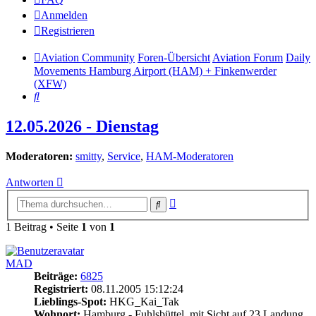
Anmelden
Registrieren
Aviation Community
Foren-Übersicht
Aviation Forum
Daily
Movements Hamburg Airport (HAM) + Finkenwerder
(XFW)
Suche
12.05.2026 - Dienstag
Moderatoren:
smitty
,
Service
,
HAM-Moderatoren
Antworten
Erweiterte
Suche
Suche
1 Beitrag • Seite
1
von
1
MAD
Beiträge:
6825
Registriert:
08.11.2005 15:12:24
Lieblings-Spot:
HKG_Kai_Tak
Wohnort:
Hamburg - Fuhlsbüttel, mit Sicht auf 23 Landung