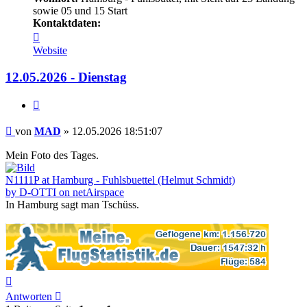
sowie 05 und 15 Start
Kontaktdaten:
Kontaktdaten
von
Website
MAD
12.05.2026 - Dienstag
Zitieren
Beitrag
von
MAD
»
12.05.2026 18:51:07
Mein Foto des Tages.
N1111P at Hamburg - Fuhlsbuettel (Helmut Schmidt)
by D-OTTI on netAirspace
In Hamburg sagt man Tschüss.
Nach
oben
Antworten