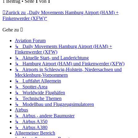
1 Beitrag • Seite
1
von
1
Zurück zu „Daily Movements Hamburg Airport (HAM) +
Finkenwerder (XFW)“
Gehe zu
Aviation Forum
↳ Daily Movements Hamburg Airport (HAM) +
Finkenwerder (XFW)
↳ Aktuelle Start- und Landerichtung
↳ Hamburg Airport (HAM) und Finkenwerder (XFW)
↳ Airports in Schleswig-Holstein, Niedersachsen und
Mecklenburg-Vorpommern
↳ Luftfahrt Allgemein
↳ Spotter-Area
↳ Worldwide Flughäfen
↳ Technische Themen
↳ Modellbau und Flugzeugsimulatoren
Airbus
↳ Airbus - andere Baumuster
↳ Airbus A350
↳ Airbus A380
Allgemeiner Bereich