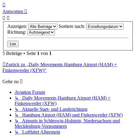
Nach
oben
Antworten
Anzeigen:
Sortiere nach:
Richtung:
5 Beiträge • Seite
1
von
1
Zurück zu „Daily Movements Hamburg Airport (HAM) +
Finkenwerder (XFW)“
Gehe zu
Aviation Forum
↳ Daily Movements Hamburg Airport (HAM) +
Finkenwerder (XFW)
↳ Aktuelle Start- und Landerichtung
↳ Hamburg Airport (HAM) und Finkenwerder (XFW)
↳ Airports in Schleswig-Holstein, Niedersachsen und
Mecklenburg-Vorpommern
↳ Luftfahrt Allgemein