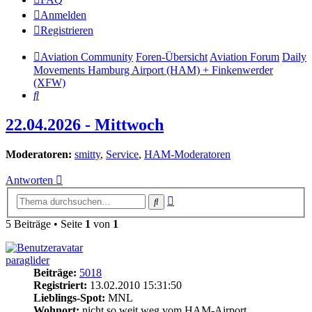
Anmelden
Registrieren
Aviation Community
Foren-Übersicht
Aviation Forum
Daily
Movements Hamburg Airport (HAM) + Finkenwerder
(XFW)
Suche
22.04.2026 - Mittwoch
Moderatoren:
smitty
,
Service
,
HAM-Moderatoren
Antworten
Erweiterte
Suche
Suche
5 Beiträge • Seite
1
von
1
paraglider
Beiträge:
5018
Registriert:
13.02.2010 15:31:50
Lieblings-Spot:
MNL
Wohnort:
nicht so weit weg vom HAM-Airport