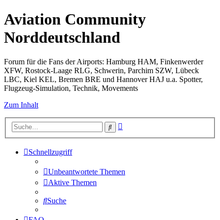
Aviation Community
Norddeutschland
Forum für die Fans der Airports: Hamburg HAM, Finkenwerder
XFW, Rostock-Laage RLG, Schwerin, Parchim SZW, Lübeck
LBC, Kiel KEL, Bremen BRE und Hannover HAJ u.a. Spotter,
Flugzeug-Simulation, Technik, Movements
Zum Inhalt
Erweiterte
Suche
Suche
Schnellzugriff
Unbeantwortete Themen
Aktive Themen
Suche
FAQ