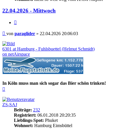
22.04.2026 - Mittwoch
Zitieren
Beitrag
von
paraglider
»
22.04.2026 20:06:03
6301 at Hamburg - Fuhlsbuettel (Helmut Schmidt)
on netAirspace
In Köln muss man sich sogar das Bier schön trinken!
Nach
oben
ZS-SAJ
Beiträge:
232
Registriert:
06.01.2018 20:20:35
Lieblings-Spot:
Phuket
Wohnort:
Hamburg Eimsbüttel