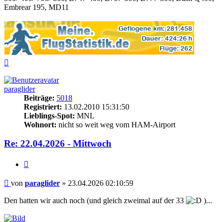
Embrear 195, MD11
Nach
oben
paraglider
Beiträge:
5018
Registriert:
13.02.2010 15:31:50
Lieblings-Spot:
MNL
Wohnort:
nicht so weit weg vom HAM-Airport
Re: 22.04.2026 - Mittwoch
Zitieren
Beitrag
von
paraglider
»
23.04.2026 02:10:59
Den hatten wir auch noch (und gleich zweimal auf der 33
)...