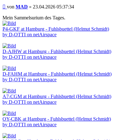
Beitrag
von
MAD
»
23.04.2026 05:37:34
Mein Sammelsurium des Tages.
P4-GKF at Hamburg - Fuhlsbuettel (Helmut Schmidt)
by D-OTTI on netAirspace
D-AJHW at Hamburg - Fuhlsbuettel (Helmut Schmidt)
by D-OTTI on netAirspace
D-FAHM at Hamburg - Fuhlsbuettel (Helmut Schmidt)
by D-OTTI on netAirspace
A7-CGM at Hamburg - Fuhlsbuettel (Helmut Schmidt)
by D-OTTI on netAirspace
OY-CBK at Hamburg - Fuhlsbuettel (Helmut Schmidt)
by D-OTTI on netAirspace