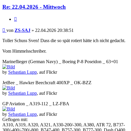
Re: 22.04.2026 - Mittwoch
Zitieren
Beitrag
von
ZS-SAJ
»
22.04.2026 20:38:51
Toller Schuss Sven! Dass die so spät rotiert hätte ich nicht gedacht.
Vom Himmelsschreiber.
Marineflieger (German Navy) _ Boeing P-8 Poseidon _ 63+01
by
Sebastian Lupp
, auf Flickr
JetBee _ Hawker Beechcraft 400XP _ OK-BZZ
by
Sebastian Lupp
, auf Flickr
GP Aviation _ A319-112 _ LZ-FBA
by
Sebastian Lupp
, auf Flickr
Geflogen mit:
A310, A319, A320, A321, A330-200/-300, A380, ATR 72, B737-
300/-400/-700/-800, B747-400, B757-300, B777-300, Dash Q400,