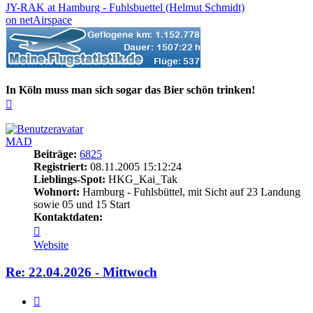
JY-RAK at Hamburg - Fuhlsbuettel (Helmut Schmidt)
on netAirspace
In Köln muss man sich sogar das Bier schön trinken!
Nach
oben
MAD
Beiträge:
6825
Registriert:
08.11.2005 15:12:24
Lieblings-Spot:
HKG_Kai_Tak
Wohnort:
Hamburg - Fuhlsbüttel, mit Sicht auf 23 Landung
sowie 05 und 15 Start
Kontaktdaten:
Kontaktdaten
von
Website
MAD
Re: 22.04.2026 - Mittwoch
Zitieren