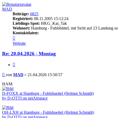
MAD
Beiträge:
6825
Registriert:
08.11.2005 15:12:24
Lieblings-Spot:
HKG_Kai_Tak
Wohnort:
Hamburg - Fuhlsbüttel, mit Sicht auf 23 Landung so
Kontaktdaten:
Kontaktdaten
von
Website
MAD
Re: 20.04.2026 - Montag
Zitieren
Beitrag
von
MAD
»
21.04.2026 15:50:57
HAM:
D-FOXX at Hamburg - Fuhlsbuettel (Helmut Schmidt)
by D-OTTI on netAirspace
OH-LXH at Hamburg - Fuhlsbuettel (Helmut Schmidt)
by D-OTTI on netAirspace