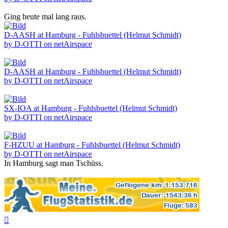
Ging heute mal lang raus.
D-AASH at Hamburg - Fuhlsbuettel (Helmut Schmidt)
by D-OTTI on netAirspace
D-AASH at Hamburg - Fuhlsbuettel (Helmut Schmidt)
by D-OTTI on netAirspace
SX-IOA at Hamburg - Fuhlsbuettel (Helmut Schmidt)
by D-OTTI on netAirspace
F-HZUU at Hamburg - Fuhlsbuettel (Helmut Schmidt)
by D-OTTI on netAirspace
In Hamburg sagt man Tschüss.
Nach
oben