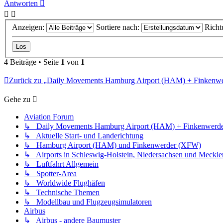
Antworten
Anzeigen:
Sortiere nach:
Richt
4 Beiträge • Seite
1
von
1
Zurück zu „Daily Movements Hamburg Airport (HAM) + Finkenw
Gehe zu
Aviation Forum
↳ Daily Movements Hamburg Airport (HAM) + Finkenwerd
↳ Aktuelle Start- und Landerichtung
↳ Hamburg Airport (HAM) und Finkenwerder (XFW)
↳ Airports in Schleswig-Holstein, Niedersachsen und Meck
↳ Luftfahrt Allgemein
↳ Spotter-Area
↳ Worldwide Flughäfen
↳ Technische Themen
↳ Modellbau und Flugzeugsimulatoren
Airbus
↳ Airbus - andere Baumuster