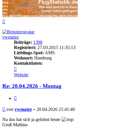
Nach
oben
vwmatze
Beiträge:
1398
Registriert:
27.03.2015 11:35:13
Lieblings-Spot:
AMS
Wohnort:
Hamburg
Kontaktdaten:
Kontaktdaten
von
Website
vwmatze
Re: 20.04.2026 - Montag
Zitieren
Beitrag
von
vwmatze
»
20.04.2026 21:41:40
Na das hat sich ja gelohnt heute
Gruß Mathias