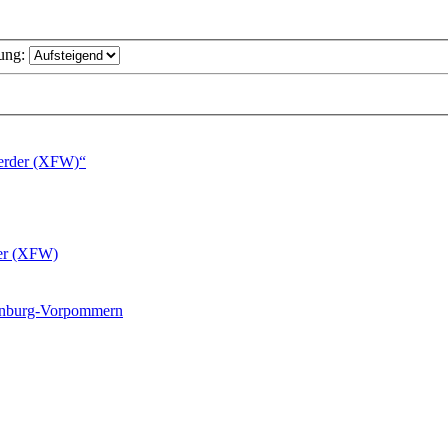
ung:
erder (XFW)“
er (XFW)
lenburg-Vorpommern