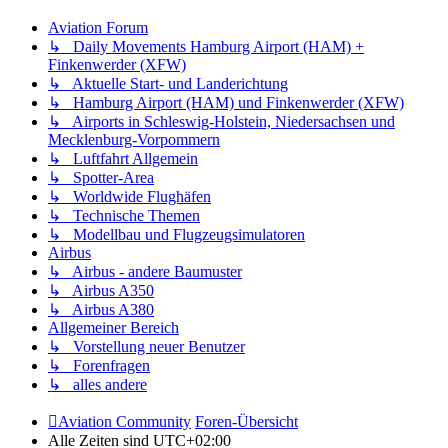
Aviation Forum
↳ Daily Movements Hamburg Airport (HAM) +
Finkenwerder (XFW)
↳ Aktuelle Start- und Landerichtung
↳ Hamburg Airport (HAM) und Finkenwerder (XFW)
↳ Airports in Schleswig-Holstein, Niedersachsen und
Mecklenburg-Vorpommern
↳ Luftfahrt Allgemein
↳ Spotter-Area
↳ Worldwide Flughäfen
↳ Technische Themen
↳ Modellbau und Flugzeugsimulatoren
Airbus
↳ Airbus - andere Baumuster
↳ Airbus A350
↳ Airbus A380
Allgemeiner Bereich
↳ Vorstellung neuer Benutzer
↳ Forenfragen
↳ alles andere
Aviation Community
Foren-Übersicht
Alle Zeiten sind
UTC+02:00