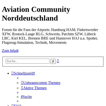
Aviation Community
Norddeutschland
Forum für die Fans der Airports: Hamburg HAM, Finkenwerder
XFW, Rostock-Laage RLG, Schwerin, Parchim SZW, Lübeck
LBC, Kiel KEL, Bremen BRE und Hannover HAJ u.a. Spotter,
Flugzeug-Simulation, Technik, Movements
Zum Inhalt
Erweiterte
Suche
Suche
Schnellzugriff
Unbeantwortete Themen
Aktive Themen
Suche
FAQ