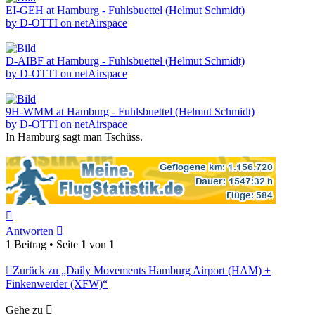
EI-GEH at Hamburg - Fuhlsbuettel (Helmut Schmidt)
by D-OTTI on netAirspace
D-AIBF at Hamburg - Fuhlsbuettel (Helmut Schmidt)
by D-OTTI on netAirspace
9H-WMM at Hamburg - Fuhlsbuettel (Helmut Schmidt)
by D-OTTI on netAirspace
In Hamburg sagt man Tschüss.
Nach
oben
Antworten
1 Beitrag • Seite
1
von
1
Zurück zu „Daily Movements Hamburg Airport (HAM) +
Finkenwerder (XFW)“
Gehe zu