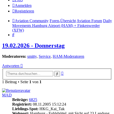
Anmelden
Registrieren
Aviation Community
Foren-Übersicht
Aviation Forum
Daily
Movements Hamburg Airport (HAM) + Finkenwerder
(XFW)
Suche
19.02.2026 - Donnerstag
Moderatoren:
smitty
,
Service
,
HAM-Moderatoren
Antworten
Erweiterte
Suche
Suche
1 Beitrag • Seite
1
von
1
MAD
Beiträge:
6825
Registriert:
08.11.2005 15:12:24
Lieblings-Spot:
HKG_Kai_Tak
Wohnort:
Hamburg - Fuhlsbüttel, mit Sicht auf 23 Landung