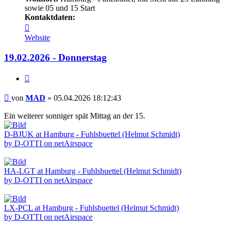
sowie 05 und 15 Start
Kontaktdaten:
Kontaktdaten
von
Website
MAD
19.02.2026 - Donnerstag
Zitieren
Beitrag
von
MAD
»
05.04.2026 18:12:43
Ein weiterer sonniger spät Mittag an der 15.
D-BJUK at Hamburg - Fuhlsbuettel (Helmut Schmidt)
by D-OTTI on netAirspace
HA-LGT at Hamburg - Fuhlsbuettel (Helmut Schmidt)
by D-OTTI on netAirspace
LX-PCL at Hamburg - Fuhlsbuettel (Helmut Schmidt)
by D-OTTI on netAirspace