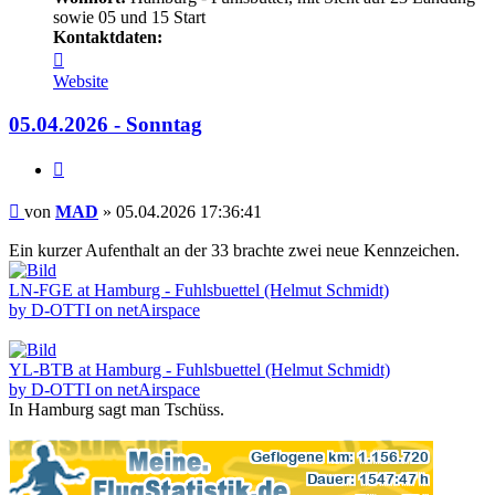
sowie 05 und 15 Start
Kontaktdaten:
Kontaktdaten
von
Website
MAD
05.04.2026 - Sonntag
Zitieren
Beitrag
von
MAD
»
05.04.2026 17:36:41
Ein kurzer Aufenthalt an der 33 brachte zwei neue Kennzeichen.
LN-FGE at Hamburg - Fuhlsbuettel (Helmut Schmidt)
by D-OTTI on netAirspace
YL-BTB at Hamburg - Fuhlsbuettel (Helmut Schmidt)
by D-OTTI on netAirspace
In Hamburg sagt man Tschüss.