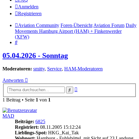
Anmelden
Registrieren
Aviation Community
Foren-Übersicht
Aviation Forum
Daily
Movements Hamburg Airport (HAM) + Finkenwerder
(XFW)
Suche
05.04.2026 - Sonntag
Moderatoren:
smitty
,
Service
,
HAM-Moderatoren
Antworten
Erweiterte
Suche
Suche
1 Beitrag • Seite
1
von
1
MAD
Beiträge:
6825
Registriert:
08.11.2005 15:12:24
Lieblings-Spot:
HKG_Kai_Tak
Wohnort:
Hamburg - Fuhlsbüttel, mit Sicht auf 23 Landung