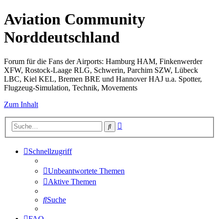
Aviation Community
Norddeutschland
Forum für die Fans der Airports: Hamburg HAM, Finkenwerder
XFW, Rostock-Laage RLG, Schwerin, Parchim SZW, Lübeck
LBC, Kiel KEL, Bremen BRE und Hannover HAJ u.a. Spotter,
Flugzeug-Simulation, Technik, Movements
Zum Inhalt
Erweiterte
Suche
Suche
Schnellzugriff
Unbeantwortete Themen
Aktive Themen
Suche
FAQ