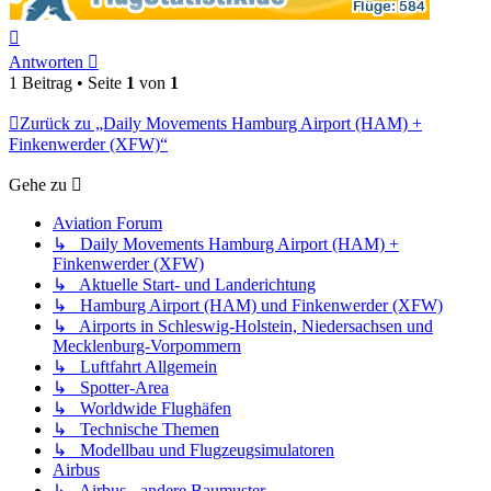
Nach
oben
Antworten
1 Beitrag • Seite
1
von
1
Zurück zu „Daily Movements Hamburg Airport (HAM) +
Finkenwerder (XFW)“
Gehe zu
Aviation Forum
↳ Daily Movements Hamburg Airport (HAM) +
Finkenwerder (XFW)
↳ Aktuelle Start- und Landerichtung
↳ Hamburg Airport (HAM) und Finkenwerder (XFW)
↳ Airports in Schleswig-Holstein, Niedersachsen und
Mecklenburg-Vorpommern
↳ Luftfahrt Allgemein
↳ Spotter-Area
↳ Worldwide Flughäfen
↳ Technische Themen
↳ Modellbau und Flugzeugsimulatoren
Airbus
↳ Airbus - andere Baumuster