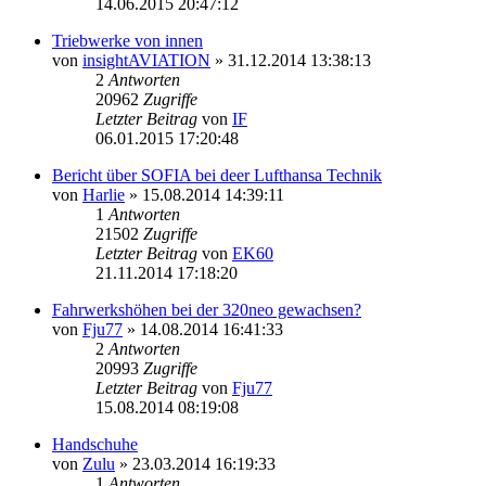
14.06.2015 20:47:12
Triebwerke von innen
von
insightAVIATION
»
31.12.2014 13:38:13
2
Antworten
20962
Zugriffe
Letzter Beitrag
von
IF
06.01.2015 17:20:48
Bericht über SOFIA bei deer Lufthansa Technik
von
Harlie
»
15.08.2014 14:39:11
1
Antworten
21502
Zugriffe
Letzter Beitrag
von
EK60
21.11.2014 17:18:20
Fahrwerkshöhen bei der 320neo gewachsen?
von
Fju77
»
14.08.2014 16:41:33
2
Antworten
20993
Zugriffe
Letzter Beitrag
von
Fju77
15.08.2014 08:19:08
Handschuhe
von
Zulu
»
23.03.2014 16:19:33
1
Antworten