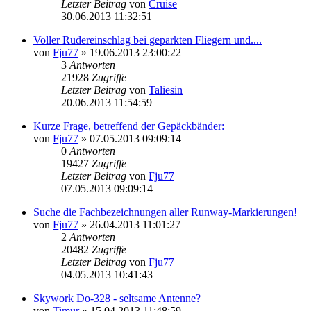
Letzter Beitrag
von
Cruise
30.06.2013 11:32:51
Voller Rudereinschlag bei geparkten Fliegern und....
von
Fju77
»
19.06.2013 23:00:22
3
Antworten
21928
Zugriffe
Letzter Beitrag
von
Taliesin
20.06.2013 11:54:59
Kurze Frage, betreffend der Gepäckbänder:
von
Fju77
»
07.05.2013 09:09:14
0
Antworten
19427
Zugriffe
Letzter Beitrag
von
Fju77
07.05.2013 09:09:14
Suche die Fachbezeichnungen aller Runway-Markierungen!
von
Fju77
»
26.04.2013 11:01:27
2
Antworten
20482
Zugriffe
Letzter Beitrag
von
Fju77
04.05.2013 10:41:43
Skywork Do-328 - seltsame Antenne?
von
Timur
»
15.04.2013 11:48:59