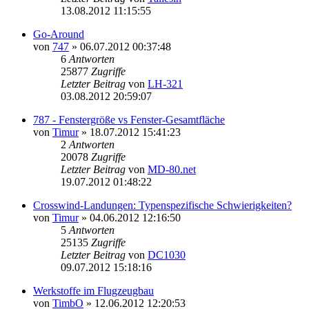
13.08.2012 11:15:55
Go-Around
von
747
»
06.07.2012 00:37:48
6
Antworten
25877
Zugriffe
Letzter Beitrag
von
LH-321
03.08.2012 20:59:07
787 - Fenstergröße vs Fenster-Gesamtfläche
von
Timur
»
18.07.2012 15:41:23
2
Antworten
20078
Zugriffe
Letzter Beitrag
von
MD-80.net
19.07.2012 01:48:22
Crosswind-Landungen: Typenspezifische Schwierigkeiten?
von
Timur
»
04.06.2012 12:16:50
5
Antworten
25135
Zugriffe
Letzter Beitrag
von
DC1030
09.07.2012 15:18:16
Werkstoffe im Flugzeugbau
von
TimbO
»
12.06.2012 12:20:53