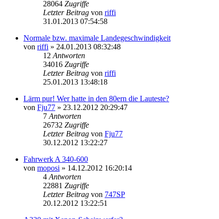
28064
Zugriffe
Letzter Beitrag
von
riffi
31.01.2013 07:54:58
Normale bzw. maximale Landegeschwindigkeit
von
riffi
»
24.01.2013 08:32:48
12
Antworten
34016
Zugriffe
Letzter Beitrag
von
riffi
25.01.2013 13:48:18
Lärm pur! Wer hatte in den 80ern die Lauteste?
von
Fju77
»
23.12.2012 20:29:47
7
Antworten
26732
Zugriffe
Letzter Beitrag
von
Fju77
30.12.2012 13:22:27
Fahrwerk A 340-600
von
moposi
»
14.12.2012 16:20:14
4
Antworten
22881
Zugriffe
Letzter Beitrag
von
747SP
20.12.2012 13:22:51