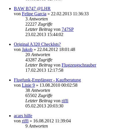
BAW B747 @LHR
von
Felipe Garcia
»
22.02.2013 11:36:33
3
Antworten
22227
Zugriffe
Letzter Beitrag
von
747SP
23.02.2013 15:44:02
Original A320 Checklsts?
von
Jakob
»
22.04.2012 18:01:48
20
Antworten
43287
Zugriffe
Letzter Beitrag
von
Flugzeugschrauber
17.02.2013 12:17:58
Flugfunk-Empfänger - Kaufberatung
von
Linie 9
»
13.08.2010 00:02:58
38
Antworten
65502
Zugriffe
Letzter Beitrag
von
riffi
05.02.2013 20:03:30
acars hilfe
von
riffi
»
16.08.2012 11:39:04
9
Antworten