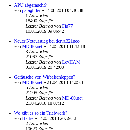
APU abgeraucht?
von
paraglider
»
14.08.2018 04:36:38
1
Antworten
18400
Zugriffe
Letzter Beitrag
von
Fju77
10.01.2019 09:06:42
Neuer Notausstieg bei der A321neo
von
MD-80.net
»
14.05.2018 11:42:18
3
Antworten
21067
Zugriffe
Letzter Beitrag
von
LevHAM
05.01.2019 20:42:03
Geräusche von Wirbelschleppen?
von
MD-80.net
»
21.04.2018 14:05:31
5
Antworten
21295
Zugriffe
Letzter Beitrag
von
MD-80.net
21.04.2018 18:07:12
Wo gibt es so ein Triebwerk?
von
Harlie
»
14.03.2018 20:59:13
2
Antworten
19629
Zugriffe