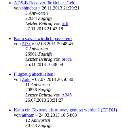
ADS-B Receiver für kleines Geld
von
shinebar
»
26.11.2013 21:29:21
3
Antworten
22684
Zugriffe
Letzter Beitrag
von
riffi
27.11.2013 21:42:18
Kann sowas wirklich passieren?
von
Al3x
»
02.08.2011 20:48:45
7
Antworten
26901
Zugriffe
Letzter Beitrag
von
broca
25.11.2013 16:48:59
Flugzeug abschließen?
von
Zulu
»
07.07.2013 20:50:30
11
Antworten
29836
Zugriffe
Letzter Beitrag
von
A345
26.07.2013 23:31:27
Kann ein Taxiway als runway genutzt werden? (EDDH)
von
airham
»
24.03.2013 18:54:03
12
Antworten
30143
Zugriffe