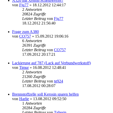
A320 mit Xenon-Scheinwerfer?
von
Fju77
»
18.12.2012 12:44:17
2
Antworten
20824
Zugriffe
Letzter Beitrag
von
Fju77
18.12.2012 21:56:40
Frage zum A380
von
CO757
»
15.09.2012 19:06:16
6
Antworten
26391
Zugriffe
Letzter Beitrag
von
CO757
17.09.2012 20:17:21
Lackierung auf 787 (Lack auf Verbundwerkstoff)
von
Timur
»
16.08.2012 12:48:41
2
Antworten
21260
Zugriffe
Letzter Beitrag
von
tg924
17.08.2012 00:28:07
Brennstoffzelle soll Kerosin sparen helfen
von
Harlie
»
13.08.2012 09:52:50
1
Antworten
20284
Zugriffe
Letzter Beitrag
von
Taliesin