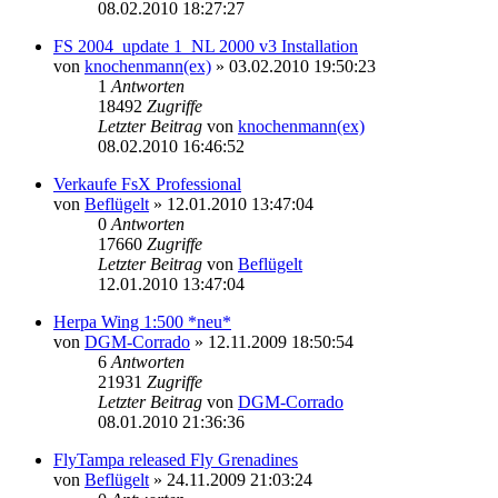
08.02.2010 18:27:27
FS 2004_update 1_NL 2000 v3 Installation
von
knochenmann(ex)
»
03.02.2010 19:50:23
1
Antworten
18492
Zugriffe
Letzter Beitrag
von
knochenmann(ex)
08.02.2010 16:46:52
Verkaufe FsX Professional
von
Beflügelt
»
12.01.2010 13:47:04
0
Antworten
17660
Zugriffe
Letzter Beitrag
von
Beflügelt
12.01.2010 13:47:04
Herpa Wing 1:500 *neu*
von
DGM-Corrado
»
12.11.2009 18:50:54
6
Antworten
21931
Zugriffe
Letzter Beitrag
von
DGM-Corrado
08.01.2010 21:36:36
FlyTampa released Fly Grenadines
von
Beflügelt
»
24.11.2009 21:03:24