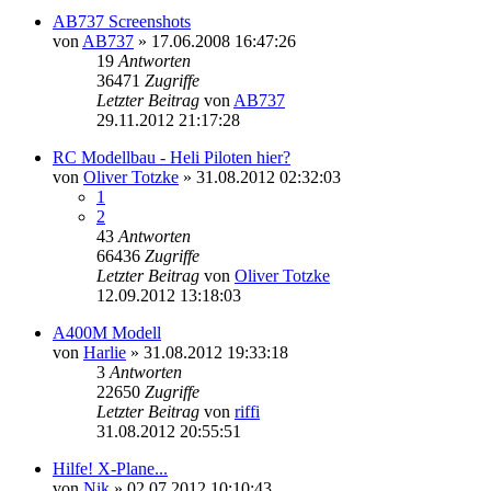
AB737 Screenshots
von
AB737
»
17.06.2008 16:47:26
19
Antworten
36471
Zugriffe
Letzter Beitrag
von
AB737
29.11.2012 21:17:28
RC Modellbau - Heli Piloten hier?
von
Oliver Totzke
»
31.08.2012 02:32:03
1
2
43
Antworten
66436
Zugriffe
Letzter Beitrag
von
Oliver Totzke
12.09.2012 13:18:03
A400M Modell
von
Harlie
»
31.08.2012 19:33:18
3
Antworten
22650
Zugriffe
Letzter Beitrag
von
riffi
31.08.2012 20:55:51
Hilfe! X-Plane...
von
Nik
»
02.07.2012 10:10:43