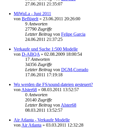
27.06.2011 21:35:07
MiWuLa - Juni 2011
von
Beflügelt
»
23.06.2011 20:26:00
9
Antworten
27790
Zugriffe
Letzter Beitrag
von
Felipe Garcia
24.06.2011 21:37:25
Verkaufe und Suche 1:500 Modelle
von
D-ABQA
»
02.08.2009 18:00:54
17
Antworten
34356
Zugriffe
Letzter Beitrag
von
DGM-Corrado
17.06.2011 17:19:18
Wo werden die FS/sound-dateien gesteuert?
von
Alster68
»
08.03.2011 13:52:57
0
Antworten
20140
Zugriffe
Letzter Beitrag
von
Alster68
08.03.2011 13:52:57
Air Atlanta - Verkaufe Modelle
von
Air Atlanta
»
03.03.2011 12:32:28