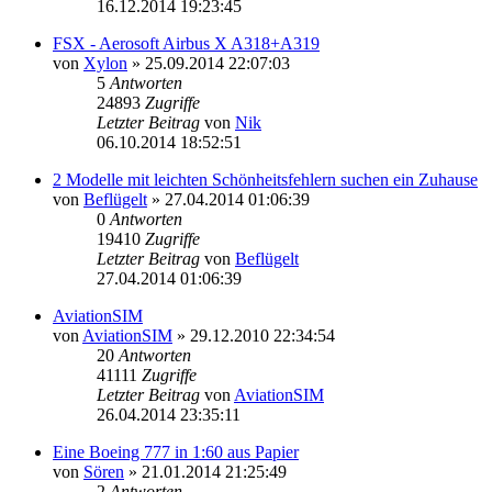
16.12.2014 19:23:45
FSX - Aerosoft Airbus X A318+A319
von
Xylon
»
25.09.2014 22:07:03
5
Antworten
24893
Zugriffe
Letzter Beitrag
von
Nik
06.10.2014 18:52:51
2 Modelle mit leichten Schönheitsfehlern suchen ein Zuhause
von
Beflügelt
»
27.04.2014 01:06:39
0
Antworten
19410
Zugriffe
Letzter Beitrag
von
Beflügelt
27.04.2014 01:06:39
AviationSIM
von
AviationSIM
»
29.12.2010 22:34:54
20
Antworten
41111
Zugriffe
Letzter Beitrag
von
AviationSIM
26.04.2014 23:35:11
Eine Boeing 777 in 1:60 aus Papier
von
Sören
»
21.01.2014 21:25:49
2
Antworten