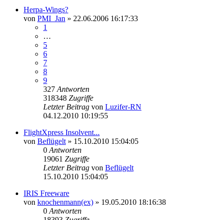
Herpa-Wings?
von
PMI_Jan
»
22.06.2006 16:17:33
1
…
5
6
7
8
9
327
Antworten
318348
Zugriffe
Letzter Beitrag
von
Luzifer-RN
04.12.2010 10:19:55
FlightXpress Insolvent...
von
Beflügelt
»
15.10.2010 15:04:05
0
Antworten
19061
Zugriffe
Letzter Beitrag
von
Beflügelt
15.10.2010 15:04:05
IRIS Freeware
von
knochenmann(ex)
»
19.05.2010 18:16:38
0
Antworten
18393
Zugriffe