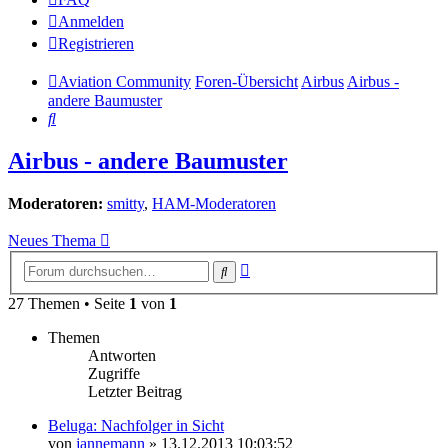
Anmelden
Registrieren
Aviation Community
Foren-Übersicht
Airbus
Airbus -
andere Baumuster
Suche
Airbus - andere Baumuster
Moderatoren:
smitty
,
HAM-Moderatoren
Neues Thema
Erweiterte
Suche
Suche
27 Themen • Seite
1
von
1
Themen
Antworten
Zugriffe
Letzter Beitrag
Beluga: Nachfolger in Sicht
von
jannemann
»
13.12.2013 10:03:52