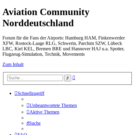
Aviation Community
Norddeutschland
Forum für die Fans der Airports: Hamburg HAM, Finkenwerder
XFW, Rostock-Laage RLG, Schwerin, Parchim SZW, Lübeck
LBC, Kiel KEL, Bremen BRE und Hannover HAJ u.a. Spotter,
Flugzeug-Simulation, Technik, Movements
Zum Inhalt
Erweiterte
Suche
Suche
Schnellzugriff
Unbeantwortete Themen
Aktive Themen
Suche
FAQ