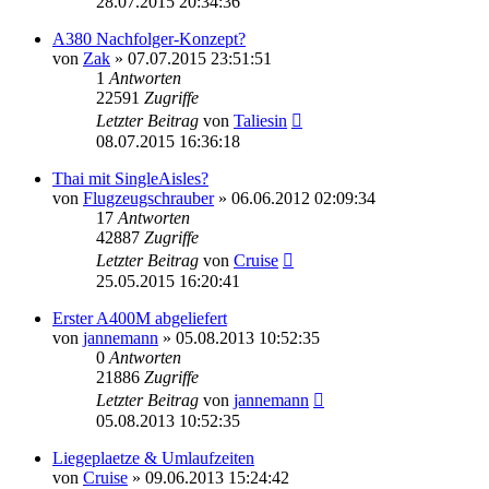
28.07.2015 20:34:36
A380 Nachfolger-Konzept?
von
Zak
»
07.07.2015 23:51:51
1
Antworten
22591
Zugriffe
Letzter Beitrag
von
Taliesin
08.07.2015 16:36:18
Thai mit SingleAisles?
von
Flugzeugschrauber
»
06.06.2012 02:09:34
17
Antworten
42887
Zugriffe
Letzter Beitrag
von
Cruise
25.05.2015 16:20:41
Erster A400M abgeliefert
von
jannemann
»
05.08.2013 10:52:35
0
Antworten
21886
Zugriffe
Letzter Beitrag
von
jannemann
05.08.2013 10:52:35
Liegeplaetze & Umlaufzeiten
von
Cruise
»
09.06.2013 15:24:42