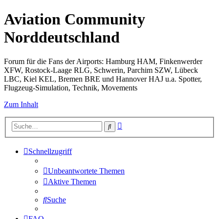
Aviation Community
Norddeutschland
Forum für die Fans der Airports: Hamburg HAM, Finkenwerder
XFW, Rostock-Laage RLG, Schwerin, Parchim SZW, Lübeck
LBC, Kiel KEL, Bremen BRE und Hannover HAJ u.a. Spotter,
Flugzeug-Simulation, Technik, Movements
Zum Inhalt
Erweiterte
Suche
Suche
Schnellzugriff
Unbeantwortete Themen
Aktive Themen
Suche
FAQ