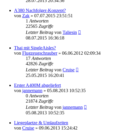
28.07.2015 20:34:36
A380 Nachfolger-Konzept?
von
Zak
»
07.07.2015 23:51:51
1
Antworten
22565
Zugriffe
Letzter Beitrag
von
Taliesin
08.07.2015 16:36:18
Thai mit SingleAisles?
von
Flugzeugschrauber
»
06.06.2012 02:09:34
17
Antworten
42826
Zugriffe
Letzter Beitrag
von
Cruise
25.05.2015 16:20:41
Erster A400M abgeliefert
von
jannemann
»
05.08.2013 10:52:35
0
Antworten
21874
Zugriffe
Letzter Beitrag
von
jannemann
05.08.2013 10:52:35
Liegeplaetze & Umlaufzeiten
von
Cruise
»
09.06.2013 15:24:42