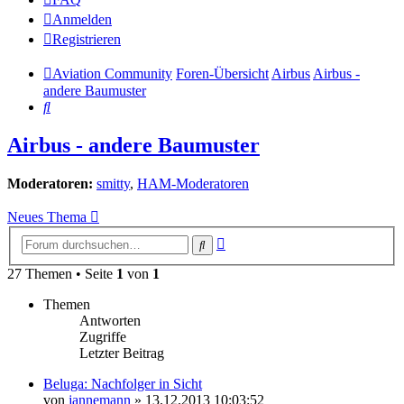
Anmelden
Registrieren
Aviation Community
Foren-Übersicht
Airbus
Airbus -
andere Baumuster
Suche
Airbus - andere Baumuster
Moderatoren:
smitty
,
HAM-Moderatoren
Neues Thema
Erweiterte
Suche
Suche
27 Themen • Seite
1
von
1
Themen
Antworten
Zugriffe
Letzter Beitrag
Beluga: Nachfolger in Sicht
von
jannemann
»
13.12.2013 10:03:52