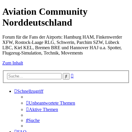
Aviation Community
Norddeutschland
Forum für die Fans der Airports: Hamburg HAM, Finkenwerder
XFW, Rostock-Laage RLG, Schwerin, Parchim SZW, Lübeck
LBC, Kiel KEL, Bremen BRE und Hannover HAJ u.a. Spotter,
Flugzeug-Simulation, Technik, Movements
Zum Inhalt
Erweiterte
Suche
Suche
Schnellzugriff
Unbeantwortete Themen
Aktive Themen
Suche
FAQ