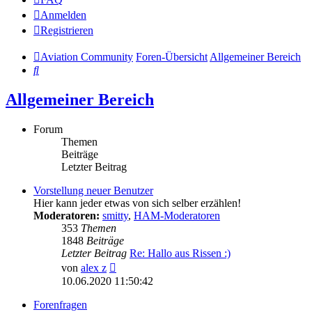
Anmelden
Registrieren
Aviation Community
Foren-Übersicht
Allgemeiner Bereich
Suche
Allgemeiner Bereich
Forum
Themen
Beiträge
Letzter Beitrag
Vorstellung neuer Benutzer
Hier kann jeder etwas von sich selber erzählen!
Moderatoren:
smitty
,
HAM-Moderatoren
353
Themen
1848
Beiträge
Letzter Beitrag
Re: Hallo aus Rissen :)
Neuester
von
alex z
Beitrag
10.06.2020 11:50:42
Forenfragen