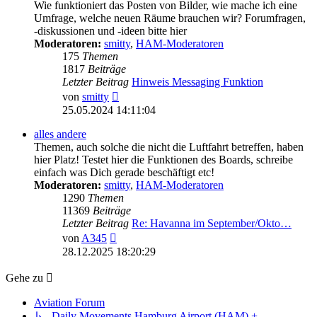
Wie funktioniert das Posten von Bilder, wie mache ich eine
Umfrage, welche neuen Räume brauchen wir? Forumfragen,
-diskussionen und -ideen bitte hier
Moderatoren:
smitty
,
HAM-Moderatoren
175
Themen
1817
Beiträge
Letzter Beitrag
Hinweis Messaging Funktion
Neuester
von
smitty
Beitrag
25.05.2024 14:11:04
alles andere
Themen, auch solche die nicht die Luftfahrt betreffen, haben
hier Platz! Testet hier die Funktionen des Boards, schreibe
einfach was Dich gerade beschäftigt etc!
Moderatoren:
smitty
,
HAM-Moderatoren
1290
Themen
11369
Beiträge
Letzter Beitrag
Re: Havanna im September/Okto…
Neuester
von
A345
Beitrag
28.12.2025 18:20:29
Gehe zu
Aviation Forum
↳ Daily Movements Hamburg Airport (HAM) +