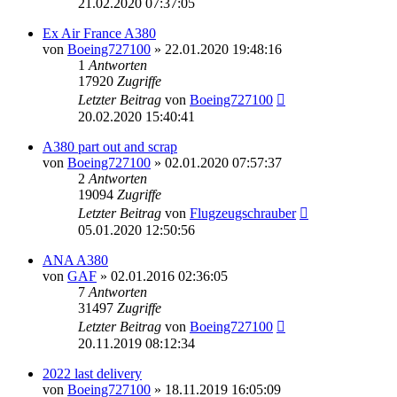
21.02.2020 07:37:05
Ex Air France A380
von
Boeing727100
»
22.01.2020 19:48:16
1
Antworten
17920
Zugriffe
Letzter Beitrag
von
Boeing727100
20.02.2020 15:40:41
A380 part out and scrap
von
Boeing727100
»
02.01.2020 07:57:37
2
Antworten
19094
Zugriffe
Letzter Beitrag
von
Flugzeugschrauber
05.01.2020 12:50:56
ANA A380
von
GAF
»
02.01.2016 02:36:05
7
Antworten
31497
Zugriffe
Letzter Beitrag
von
Boeing727100
20.11.2019 08:12:34
2022 last delivery
von
Boeing727100
»
18.11.2019 16:05:09