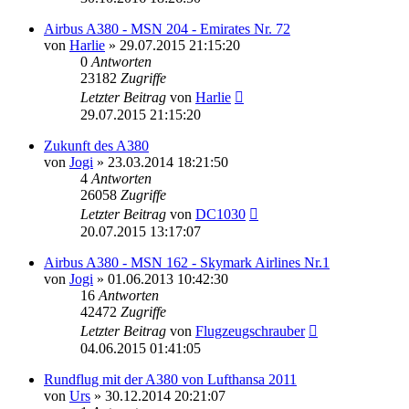
Airbus A380 - MSN 204 - Emirates Nr. 72
von
Harlie
»
29.07.2015 21:15:20
0
Antworten
23182
Zugriffe
Letzter Beitrag
von
Harlie
29.07.2015 21:15:20
Zukunft des A380
von
Jogi
»
23.03.2014 18:21:50
4
Antworten
26058
Zugriffe
Letzter Beitrag
von
DC1030
20.07.2015 13:17:07
Airbus A380 - MSN 162 - Skymark Airlines Nr.1
von
Jogi
»
01.06.2013 10:42:30
16
Antworten
42472
Zugriffe
Letzter Beitrag
von
Flugzeugschrauber
04.06.2015 01:41:05
Rundflug mit der A380 von Lufthansa 2011
von
Urs
»
30.12.2014 20:21:07