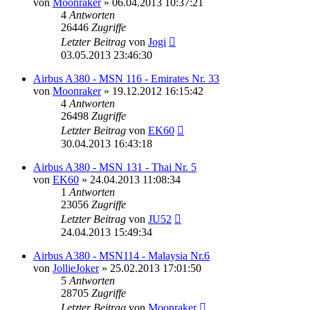
von
Moonraker
»
06.04.2013 10:37:21
4
Antworten
26446
Zugriffe
Letzter Beitrag
von
Jogi
03.05.2013 23:46:30
Airbus A380 - MSN 116 - Emirates Nr. 33
von
Moonraker
»
19.12.2012 16:15:42
4
Antworten
26498
Zugriffe
Letzter Beitrag
von
EK60
30.04.2013 16:43:18
Airbus A380 - MSN 131 - Thai Nr. 5
von
EK60
»
24.04.2013 11:08:34
1
Antworten
23056
Zugriffe
Letzter Beitrag
von
JU52
24.04.2013 15:49:34
Airbus A380 - MSN114 - Malaysia Nr.6
von
JollieJoker
»
25.02.2013 17:01:50
5
Antworten
28705
Zugriffe
Letzter Beitrag
von
Moonraker