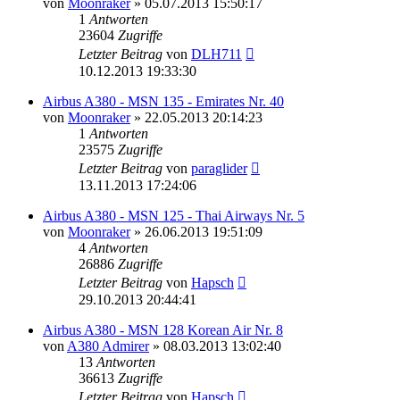
von
Moonraker
»
05.07.2013 15:50:17
1
Antworten
23604
Zugriffe
Letzter Beitrag
von
DLH711
10.12.2013 19:33:30
Airbus A380 - MSN 135 - Emirates Nr. 40
von
Moonraker
»
22.05.2013 20:14:23
1
Antworten
23575
Zugriffe
Letzter Beitrag
von
paraglider
13.11.2013 17:24:06
Airbus A380 - MSN 125 - Thai Airways Nr. 5
von
Moonraker
»
26.06.2013 19:51:09
4
Antworten
26886
Zugriffe
Letzter Beitrag
von
Hapsch
29.10.2013 20:44:41
Airbus A380 - MSN 128 Korean Air Nr. 8
von
A380 Admirer
»
08.03.2013 13:02:40
13
Antworten
36613
Zugriffe
Letzter Beitrag
von
Hapsch