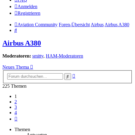
Anmelden
Registrieren
Aviation Community
Foren-Übersicht
Airbus
Airbus A380
Suche
Airbus A380
Moderatoren:
smitty
,
HAM-Moderatoren
Neues Thema
Erweiterte
Suche
Suche
225 Themen
1
2
3
4
Nächste
Themen
Antworten