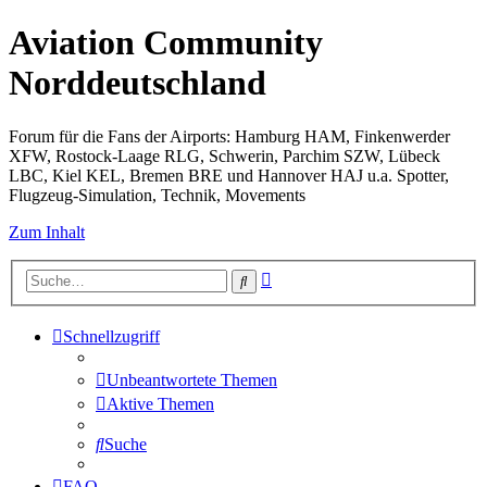
Aviation Community
Norddeutschland
Forum für die Fans der Airports: Hamburg HAM, Finkenwerder
XFW, Rostock-Laage RLG, Schwerin, Parchim SZW, Lübeck
LBC, Kiel KEL, Bremen BRE und Hannover HAJ u.a. Spotter,
Flugzeug-Simulation, Technik, Movements
Zum Inhalt
Erweiterte
Suche
Suche
Schnellzugriff
Unbeantwortete Themen
Aktive Themen
Suche
FAQ