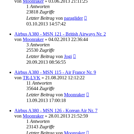
von
Moonraker
»
03.06.2013 21:11:25
1
Antworten
23818
Zugriffe
Letzter Beitrag
von
paraglider
03.10.2013 14:57:42
Airbus A380 - MSN 121 - British Airways Nr. 2
von
Moonraker
»
04.02.2013 22:36:44
3
Antworten
25530
Zugriffe
Letzter Beitrag
von
Jogi
20.09.2013 08:56:55
Airbus A380 - MSN 115 - Air France Nr. 9
von
TR-LVK
»
21.08.2012 12:12:22
11
Antworten
35644
Zugriffe
Letzter Beitrag
von
Moonraker
13.09.2013 17:00:18
Airbus A380 - MSN 126 - Korean Air Nr. 7
von
Moonraker
»
28.01.2013 21:52:59
1
Antworten
23143
Zugriffe
Letzter Beitrag
von
Moonraker