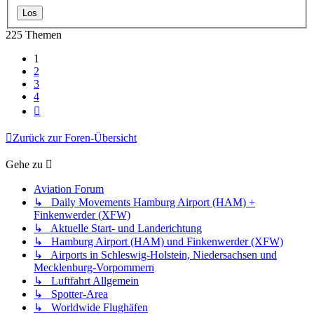
225 Themen
1
2
3
4
Nächste
Zurück zur Foren-Übersicht
Gehe zu
Aviation Forum
↳ Daily Movements Hamburg Airport (HAM) +
Finkenwerder (XFW)
↳ Aktuelle Start- und Landerichtung
↳ Hamburg Airport (HAM) und Finkenwerder (XFW)
↳ Airports in Schleswig-Holstein, Niedersachsen und
Mecklenburg-Vorpommern
↳ Luftfahrt Allgemein
↳ Spotter-Area
↳ Worldwide Flughäfen