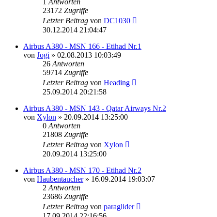
1
Antworten
23172
Zugriffe
Letzter Beitrag
von
DC1030
30.12.2014 21:04:47
Airbus A380 - MSN 166 - Etihad Nr.1
von
Jogi
»
02.08.2013 10:03:49
26
Antworten
59714
Zugriffe
Letzter Beitrag
von
Heading
25.09.2014 20:21:58
Airbus A380 - MSN 143 - Qatar Airways Nr.2
von
Xylon
»
20.09.2014 13:25:00
0
Antworten
21808
Zugriffe
Letzter Beitrag
von
Xylon
20.09.2014 13:25:00
Airbus A380 - MSN 170 - Etihad Nr.2
von
Haubentaucher
»
16.09.2014 19:03:07
2
Antworten
23686
Zugriffe
Letzter Beitrag
von
paraglider
17.09.2014 22:16:56