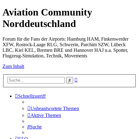
Aviation Community
Norddeutschland
Forum für die Fans der Airports: Hamburg HAM, Finkenwerder
XFW, Rostock-Laage RLG, Schwerin, Parchim SZW, Lübeck
LBC, Kiel KEL, Bremen BRE und Hannover HAJ u.a. Spotter,
Flugzeug-Simulation, Technik, Movements
Zum Inhalt
Erweiterte
Suche
Suche
Schnellzugriff
Unbeantwortete Themen
Aktive Themen
Suche
FAQ