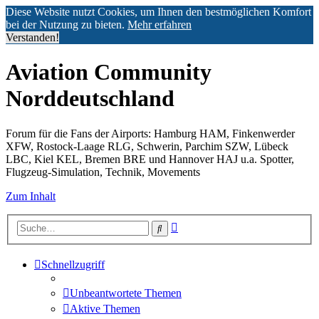
Diese Website nutzt Cookies, um Ihnen den bestmöglichen Komfort
bei der Nutzung zu bieten.
Mehr erfahren
Verstanden!
Aviation Community
Norddeutschland
Forum für die Fans der Airports: Hamburg HAM, Finkenwerder
XFW, Rostock-Laage RLG, Schwerin, Parchim SZW, Lübeck
LBC, Kiel KEL, Bremen BRE und Hannover HAJ u.a. Spotter,
Flugzeug-Simulation, Technik, Movements
Zum Inhalt
Erweiterte
Suche
Suche
Schnellzugriff
Unbeantwortete Themen
Aktive Themen