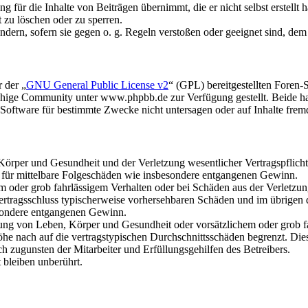
 für die Inhalte von Beiträgen übernimmt, die er nicht selbst erstellt 
t zu löschen oder zu sperren.
ändern, sofern sie gegen o. g. Regeln verstoßen oder geeignet sind, de
 der „
GNU General Public License v2
“ (GPL) bereitgestellten Fore
hige Community unter www.phpbb.de zur Verfügung gestellt. Beide hab
oftware für bestimmte Zwecke nicht untersagen oder auf Inhalte frem
rper und Gesundheit und der Verletzung wesentlicher Vertragspflichten
ch für mittelbare Folgeschäden wie insbesondere entgangenen Gewinn.
em oder grob fahrlässigem Verhalten oder bei Schäden aus der Verletz
i Vertragsschluss typischerweise vorhersehbaren Schäden und im übrigen
besondere entgangenen Gewinn.
ng von Leben, Körper und Gesundheit oder vorsätzlichem oder grob fah
e nach auf die vertragstypischen Durchschnittsschäden begrenzt. Dies
h zugunsten der Mitarbeiter und Erfüllungsgehilfen des Betreibers.
bleiben unberührt.