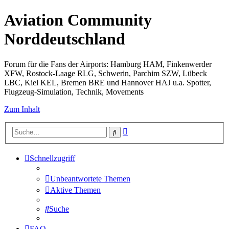
Aviation Community
Norddeutschland
Forum für die Fans der Airports: Hamburg HAM, Finkenwerder
XFW, Rostock-Laage RLG, Schwerin, Parchim SZW, Lübeck
LBC, Kiel KEL, Bremen BRE und Hannover HAJ u.a. Spotter,
Flugzeug-Simulation, Technik, Movements
Zum Inhalt
Erweiterte
Suche
Suche
Schnellzugriff
Unbeantwortete Themen
Aktive Themen
Suche
FAQ