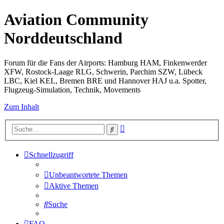
Aviation Community
Norddeutschland
Forum für die Fans der Airports: Hamburg HAM, Finkenwerder
XFW, Rostock-Laage RLG, Schwerin, Parchim SZW, Lübeck
LBC, Kiel KEL, Bremen BRE und Hannover HAJ u.a. Spotter,
Flugzeug-Simulation, Technik, Movements
Zum Inhalt
Erweiterte
Suche
Suche
Schnellzugriff
Unbeantwortete Themen
Aktive Themen
Suche
FAQ