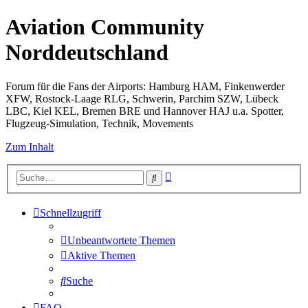
Aviation Community
Norddeutschland
Forum für die Fans der Airports: Hamburg HAM, Finkenwerder
XFW, Rostock-Laage RLG, Schwerin, Parchim SZW, Lübeck
LBC, Kiel KEL, Bremen BRE und Hannover HAJ u.a. Spotter,
Flugzeug-Simulation, Technik, Movements
Zum Inhalt
Erweiterte
Suche
Suche
Schnellzugriff
Unbeantwortete Themen
Aktive Themen
Suche
FAQ