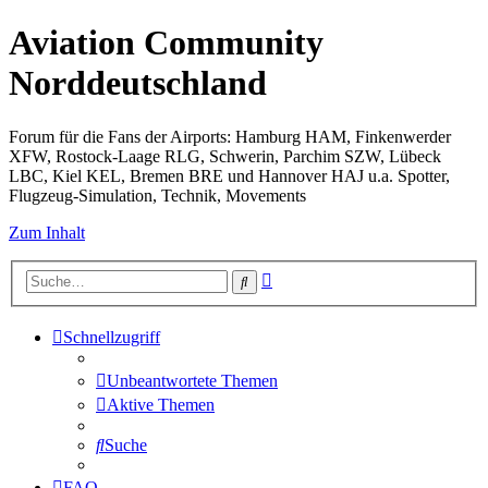
Aviation Community
Norddeutschland
Forum für die Fans der Airports: Hamburg HAM, Finkenwerder
XFW, Rostock-Laage RLG, Schwerin, Parchim SZW, Lübeck
LBC, Kiel KEL, Bremen BRE und Hannover HAJ u.a. Spotter,
Flugzeug-Simulation, Technik, Movements
Zum Inhalt
Erweiterte
Suche
Suche
Schnellzugriff
Unbeantwortete Themen
Aktive Themen
Suche
FAQ