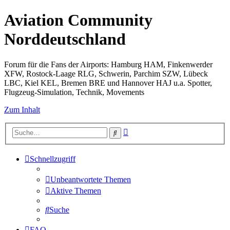
Aviation Community
Norddeutschland
Forum für die Fans der Airports: Hamburg HAM, Finkenwerder
XFW, Rostock-Laage RLG, Schwerin, Parchim SZW, Lübeck
LBC, Kiel KEL, Bremen BRE und Hannover HAJ u.a. Spotter,
Flugzeug-Simulation, Technik, Movements
Zum Inhalt
Erweiterte
Suche
Suche
Schnellzugriff
Unbeantwortete Themen
Aktive Themen
Suche
FAQ