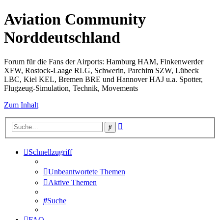
Aviation Community
Norddeutschland
Forum für die Fans der Airports: Hamburg HAM, Finkenwerder
XFW, Rostock-Laage RLG, Schwerin, Parchim SZW, Lübeck
LBC, Kiel KEL, Bremen BRE und Hannover HAJ u.a. Spotter,
Flugzeug-Simulation, Technik, Movements
Zum Inhalt
Erweiterte
Suche
Suche
Schnellzugriff
Unbeantwortete Themen
Aktive Themen
Suche
FAQ