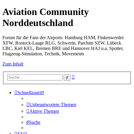
Aviation Community
Norddeutschland
Forum für die Fans der Airports: Hamburg HAM, Finkenwerder
XFW, Rostock-Laage RLG, Schwerin, Parchim SZW, Lübeck
LBC, Kiel KEL, Bremen BRE und Hannover HAJ u.a. Spotter,
Flugzeug-Simulation, Technik, Movements
Zum Inhalt
Erweiterte
Suche
Suche
Schnellzugriff
Unbeantwortete Themen
Aktive Themen
Suche
FAQ