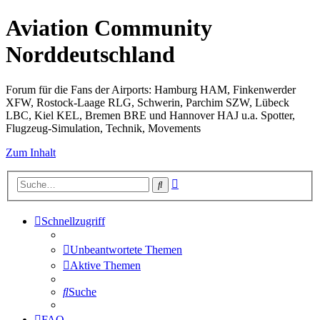
Aviation Community
Norddeutschland
Forum für die Fans der Airports: Hamburg HAM, Finkenwerder
XFW, Rostock-Laage RLG, Schwerin, Parchim SZW, Lübeck
LBC, Kiel KEL, Bremen BRE und Hannover HAJ u.a. Spotter,
Flugzeug-Simulation, Technik, Movements
Zum Inhalt
Erweiterte
Suche
Suche
Schnellzugriff
Unbeantwortete Themen
Aktive Themen
Suche
FAQ