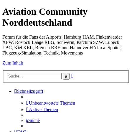
Aviation Community
Norddeutschland
Forum für die Fans der Airports: Hamburg HAM, Finkenwerder
XFW, Rostock-Laage RLG, Schwerin, Parchim SZW, Lübeck
LBC, Kiel KEL, Bremen BRE und Hannover HAJ u.a. Spotter,
Flugzeug-Simulation, Technik, Movements
Zum Inhalt
Erweiterte
Suche
Suche
Schnellzugriff
Unbeantwortete Themen
Aktive Themen
Suche
FAQ