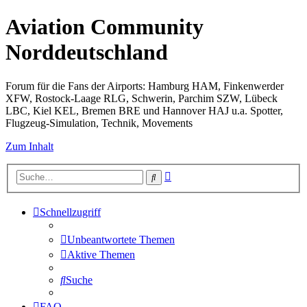
Aviation Community
Norddeutschland
Forum für die Fans der Airports: Hamburg HAM, Finkenwerder
XFW, Rostock-Laage RLG, Schwerin, Parchim SZW, Lübeck
LBC, Kiel KEL, Bremen BRE und Hannover HAJ u.a. Spotter,
Flugzeug-Simulation, Technik, Movements
Zum Inhalt
Erweiterte
Suche
Suche
Schnellzugriff
Unbeantwortete Themen
Aktive Themen
Suche
FAQ