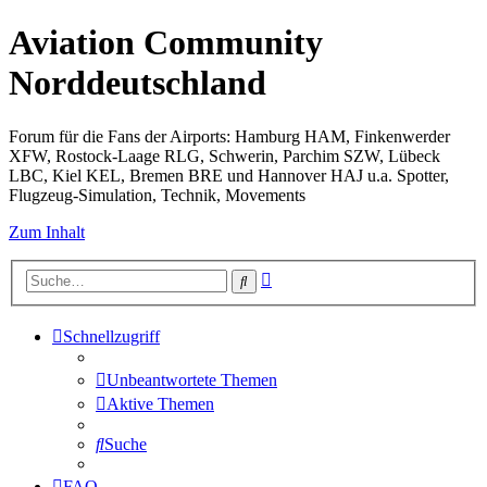
Aviation Community
Norddeutschland
Forum für die Fans der Airports: Hamburg HAM, Finkenwerder
XFW, Rostock-Laage RLG, Schwerin, Parchim SZW, Lübeck
LBC, Kiel KEL, Bremen BRE und Hannover HAJ u.a. Spotter,
Flugzeug-Simulation, Technik, Movements
Zum Inhalt
Erweiterte
Suche
Suche
Schnellzugriff
Unbeantwortete Themen
Aktive Themen
Suche
FAQ