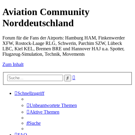
Aviation Community
Norddeutschland
Forum für die Fans der Airports: Hamburg HAM, Finkenwerder
XFW, Rostock-Laage RLG, Schwerin, Parchim SZW, Lübeck
LBC, Kiel KEL, Bremen BRE und Hannover HAJ u.a. Spotter,
Flugzeug-Simulation, Technik, Movements
Zum Inhalt
Erweiterte
Suche
Suche
Schnellzugriff
Unbeantwortete Themen
Aktive Themen
Suche
FAQ