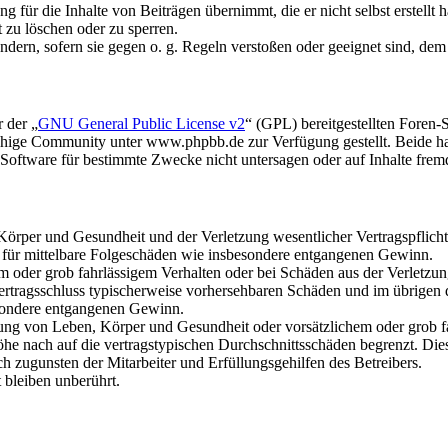
 für die Inhalte von Beiträgen übernimmt, die er nicht selbst erstellt 
t zu löschen oder zu sperren.
ändern, sofern sie gegen o. g. Regeln verstoßen oder geeignet sind, de
 der „
GNU General Public License v2
“ (GPL) bereitgestellten Fore
hige Community unter www.phpbb.de zur Verfügung gestellt. Beide hab
oftware für bestimmte Zwecke nicht untersagen oder auf Inhalte frem
rper und Gesundheit und der Verletzung wesentlicher Vertragspflichten
ch für mittelbare Folgeschäden wie insbesondere entgangenen Gewinn.
em oder grob fahrlässigem Verhalten oder bei Schäden aus der Verletz
i Vertragsschluss typischerweise vorhersehbaren Schäden und im übrigen
besondere entgangenen Gewinn.
ng von Leben, Körper und Gesundheit oder vorsätzlichem oder grob fah
e nach auf die vertragstypischen Durchschnittsschäden begrenzt. Dies
h zugunsten der Mitarbeiter und Erfüllungsgehilfen des Betreibers.
bleiben unberührt.