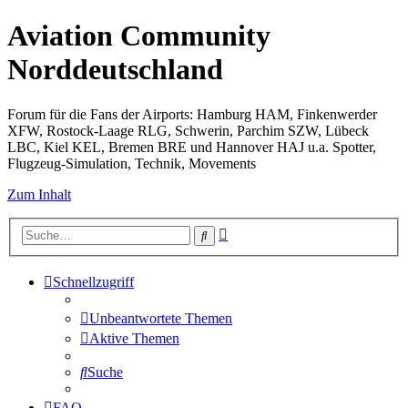
Aviation Community
Norddeutschland
Forum für die Fans der Airports: Hamburg HAM, Finkenwerder
XFW, Rostock-Laage RLG, Schwerin, Parchim SZW, Lübeck
LBC, Kiel KEL, Bremen BRE und Hannover HAJ u.a. Spotter,
Flugzeug-Simulation, Technik, Movements
Zum Inhalt
Erweiterte
Suche
Suche
Schnellzugriff
Unbeantwortete Themen
Aktive Themen
Suche
FAQ