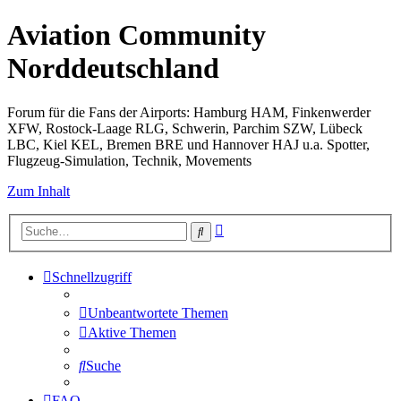
Aviation Community
Norddeutschland
Forum für die Fans der Airports: Hamburg HAM, Finkenwerder
XFW, Rostock-Laage RLG, Schwerin, Parchim SZW, Lübeck
LBC, Kiel KEL, Bremen BRE und Hannover HAJ u.a. Spotter,
Flugzeug-Simulation, Technik, Movements
Zum Inhalt
Erweiterte
Suche
Suche
Schnellzugriff
Unbeantwortete Themen
Aktive Themen
Suche
FAQ