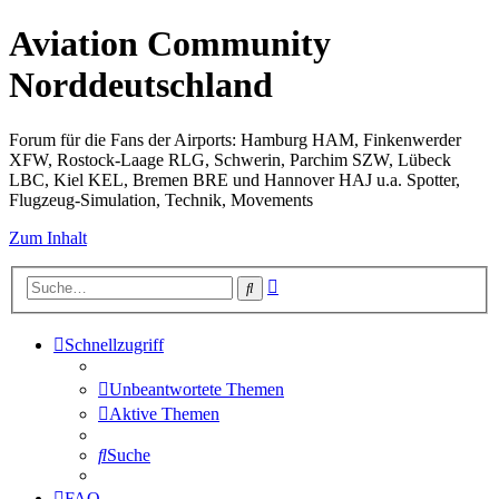
Aviation Community
Norddeutschland
Forum für die Fans der Airports: Hamburg HAM, Finkenwerder
XFW, Rostock-Laage RLG, Schwerin, Parchim SZW, Lübeck
LBC, Kiel KEL, Bremen BRE und Hannover HAJ u.a. Spotter,
Flugzeug-Simulation, Technik, Movements
Zum Inhalt
Erweiterte
Suche
Suche
Schnellzugriff
Unbeantwortete Themen
Aktive Themen
Suche
FAQ