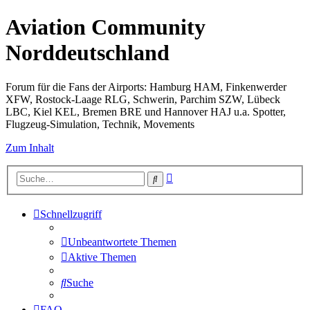
Aviation Community
Norddeutschland
Forum für die Fans der Airports: Hamburg HAM, Finkenwerder
XFW, Rostock-Laage RLG, Schwerin, Parchim SZW, Lübeck
LBC, Kiel KEL, Bremen BRE und Hannover HAJ u.a. Spotter,
Flugzeug-Simulation, Technik, Movements
Zum Inhalt
Erweiterte
Suche
Suche
Schnellzugriff
Unbeantwortete Themen
Aktive Themen
Suche
FAQ