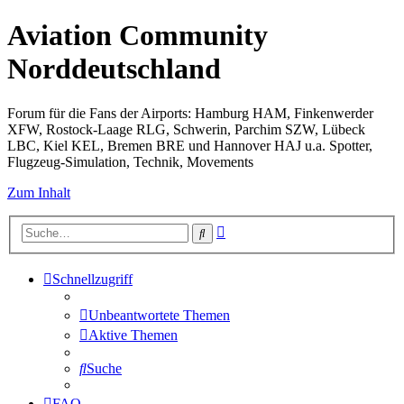
Aviation Community
Norddeutschland
Forum für die Fans der Airports: Hamburg HAM, Finkenwerder
XFW, Rostock-Laage RLG, Schwerin, Parchim SZW, Lübeck
LBC, Kiel KEL, Bremen BRE und Hannover HAJ u.a. Spotter,
Flugzeug-Simulation, Technik, Movements
Zum Inhalt
Erweiterte
Suche
Suche
Schnellzugriff
Unbeantwortete Themen
Aktive Themen
Suche
FAQ