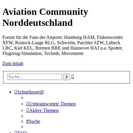
Aviation Community
Norddeutschland
Forum für die Fans der Airports: Hamburg HAM, Finkenwerder
XFW, Rostock-Laage RLG, Schwerin, Parchim SZW, Lübeck
LBC, Kiel KEL, Bremen BRE und Hannover HAJ u.a. Spotter,
Flugzeug-Simulation, Technik, Movements
Zum Inhalt
Erweiterte
Suche
Suche
Schnellzugriff
Unbeantwortete Themen
Aktive Themen
Suche
FAQ