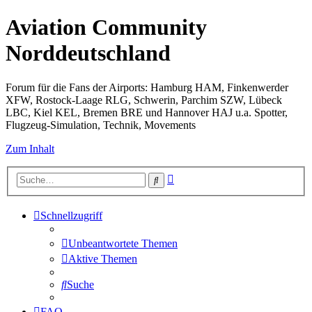
Aviation Community
Norddeutschland
Forum für die Fans der Airports: Hamburg HAM, Finkenwerder
XFW, Rostock-Laage RLG, Schwerin, Parchim SZW, Lübeck
LBC, Kiel KEL, Bremen BRE und Hannover HAJ u.a. Spotter,
Flugzeug-Simulation, Technik, Movements
Zum Inhalt
Erweiterte
Suche
Suche
Schnellzugriff
Unbeantwortete Themen
Aktive Themen
Suche
FAQ