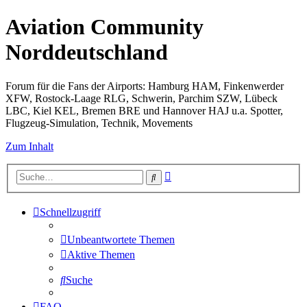
Aviation Community
Norddeutschland
Forum für die Fans der Airports: Hamburg HAM, Finkenwerder
XFW, Rostock-Laage RLG, Schwerin, Parchim SZW, Lübeck
LBC, Kiel KEL, Bremen BRE und Hannover HAJ u.a. Spotter,
Flugzeug-Simulation, Technik, Movements
Zum Inhalt
Erweiterte
Suche
Suche
Schnellzugriff
Unbeantwortete Themen
Aktive Themen
Suche
FAQ