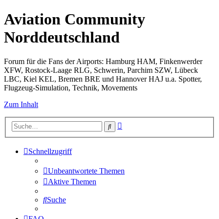
Aviation Community
Norddeutschland
Forum für die Fans der Airports: Hamburg HAM, Finkenwerder
XFW, Rostock-Laage RLG, Schwerin, Parchim SZW, Lübeck
LBC, Kiel KEL, Bremen BRE und Hannover HAJ u.a. Spotter,
Flugzeug-Simulation, Technik, Movements
Zum Inhalt
Erweiterte
Suche
Suche
Schnellzugriff
Unbeantwortete Themen
Aktive Themen
Suche
FAQ