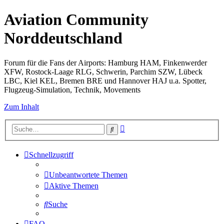
Aviation Community
Norddeutschland
Forum für die Fans der Airports: Hamburg HAM, Finkenwerder
XFW, Rostock-Laage RLG, Schwerin, Parchim SZW, Lübeck
LBC, Kiel KEL, Bremen BRE und Hannover HAJ u.a. Spotter,
Flugzeug-Simulation, Technik, Movements
Zum Inhalt
Erweiterte
Suche
Suche
Schnellzugriff
Unbeantwortete Themen
Aktive Themen
Suche
FAQ