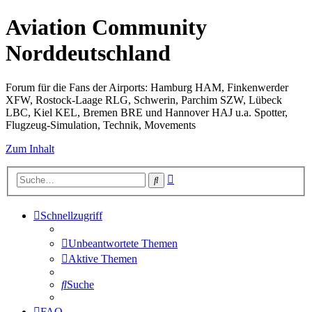
Aviation Community
Norddeutschland
Forum für die Fans der Airports: Hamburg HAM, Finkenwerder
XFW, Rostock-Laage RLG, Schwerin, Parchim SZW, Lübeck
LBC, Kiel KEL, Bremen BRE und Hannover HAJ u.a. Spotter,
Flugzeug-Simulation, Technik, Movements
Zum Inhalt
Erweiterte
Suche
Suche
Schnellzugriff
Unbeantwortete Themen
Aktive Themen
Suche
FAQ