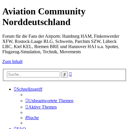
Aviation Community
Norddeutschland
Forum für die Fans der Airports: Hamburg HAM, Finkenwerder
XFW, Rostock-Laage RLG, Schwerin, Parchim SZW, Lübeck
LBC, Kiel KEL, Bremen BRE und Hannover HAJ u.a. Spotter,
Flugzeug-Simulation, Technik, Movements
Zum Inhalt
Erweiterte
Suche
Suche
Schnellzugriff
Unbeantwortete Themen
Aktive Themen
Suche
FAQ