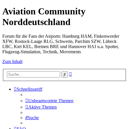
Aviation Community
Norddeutschland
Forum für die Fans der Airports: Hamburg HAM, Finkenwerder
XFW, Rostock-Laage RLG, Schwerin, Parchim SZW, Lübeck
LBC, Kiel KEL, Bremen BRE und Hannover HAJ u.a. Spotter,
Flugzeug-Simulation, Technik, Movements
Zum Inhalt
Erweiterte
Suche
Suche
Schnellzugriff
Unbeantwortete Themen
Aktive Themen
Suche
FAQ