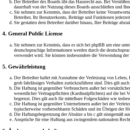
Der Betreiber des Boards übt das Hausrecht aus. Bei Verstöße
dauerhaft von der Nutzung dieses Boards ausschließen und Ihne
Sie nehmen zur Kenntnis, dass der Betreiber keine Verantwortung
Betreiber, Ihr Benutzerkonto, Beiträge und Funktionen jederzei
Sie gestatten dem Betreiber darüber hinaus, Ihre Beiträge abzu
4. General Public License
Sie nehmen zur Kenntnis, dass es sich bei phpBB um eine unter
deutschsprachige Informationen werden durch die deutschsprac
verwendet wird. Sie können insbesondere die Verwendung der S
5. Gewährleistung
Der Betreiber haftet mit Ausnahme der Verletzung von Leben, Kö
grob fahrlässiges Verhalten zurückzuführen sind. Dies gilt au
Die Haftung ist gegenüber Verbrauchern außer bei vorsätzlich
wesentlicher Vertragspflichten (Kardinalpflichten) auf die be
begrenzt. Dies gilt auch für mittelbare Folgeschäden wie ins
Die Haftung ist gegenüber Unternehmern außer bei der Verletzu
typischerweise vorhersehbaren Schäden und im Übrigen der Höh
Die Haftungsbegrenzung der Absätze a bis c gilt sinngemäß auc
Ansprüche für eine Haftung aus zwingendem nationalem Recht 