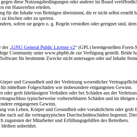
n gegen diese Nutzungsbedingungen oder anderer im Board veröffentli
n ein Hausverbot erteilen.
 für die Inhalte von Beiträgen übernimmt, die er nicht selbst erstellt 
t zu löschen oder zu sperren.
ändern, sofern sie gegen o. g. Regeln verstoßen oder geeignet sind, de
 der „
GNU General Public License v2
“ (GPL) bereitgestellten Fore
hige Community unter www.phpbb.de zur Verfügung gestellt. Beide hab
oftware für bestimmte Zwecke nicht untersagen oder auf Inhalte frem
rper und Gesundheit und der Verletzung wesentlicher Vertragspflichten
ch für mittelbare Folgeschäden wie insbesondere entgangenen Gewinn.
em oder grob fahrlässigem Verhalten oder bei Schäden aus der Verletz
i Vertragsschluss typischerweise vorhersehbaren Schäden und im übrigen
besondere entgangenen Gewinn.
ng von Leben, Körper und Gesundheit oder vorsätzlichem oder grob fah
e nach auf die vertragstypischen Durchschnittsschäden begrenzt. Dies
h zugunsten der Mitarbeiter und Erfüllungsgehilfen des Betreibers.
bleiben unberührt.