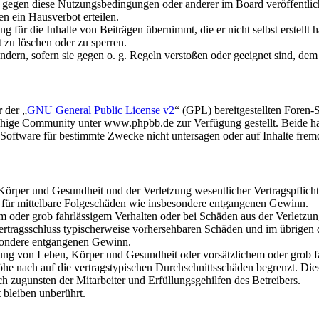
n gegen diese Nutzungsbedingungen oder anderer im Board veröffentli
n ein Hausverbot erteilen.
 für die Inhalte von Beiträgen übernimmt, die er nicht selbst erstellt 
t zu löschen oder zu sperren.
ändern, sofern sie gegen o. g. Regeln verstoßen oder geeignet sind, de
 der „
GNU General Public License v2
“ (GPL) bereitgestellten Fore
hige Community unter www.phpbb.de zur Verfügung gestellt. Beide hab
oftware für bestimmte Zwecke nicht untersagen oder auf Inhalte frem
rper und Gesundheit und der Verletzung wesentlicher Vertragspflichten
ch für mittelbare Folgeschäden wie insbesondere entgangenen Gewinn.
em oder grob fahrlässigem Verhalten oder bei Schäden aus der Verletz
i Vertragsschluss typischerweise vorhersehbaren Schäden und im übrigen
besondere entgangenen Gewinn.
ng von Leben, Körper und Gesundheit oder vorsätzlichem oder grob fah
e nach auf die vertragstypischen Durchschnittsschäden begrenzt. Dies
h zugunsten der Mitarbeiter und Erfüllungsgehilfen des Betreibers.
bleiben unberührt.