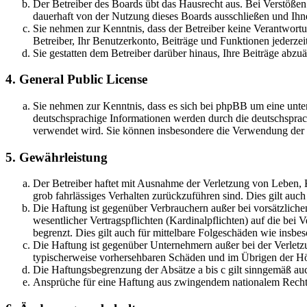
Der Betreiber des Boards übt das Hausrecht aus. Bei Verstöße
dauerhaft von der Nutzung dieses Boards ausschließen und Ihne
Sie nehmen zur Kenntnis, dass der Betreiber keine Verantwortung
Betreiber, Ihr Benutzerkonto, Beiträge und Funktionen jederzei
Sie gestatten dem Betreiber darüber hinaus, Ihre Beiträge abzu
4. General Public License
Sie nehmen zur Kenntnis, dass es sich bei phpBB um eine unter
deutschsprachige Informationen werden durch die deutschsprac
verwendet wird. Sie können insbesondere die Verwendung der S
5. Gewährleistung
Der Betreiber haftet mit Ausnahme der Verletzung von Leben, Kö
grob fahrlässiges Verhalten zurückzuführen sind. Dies gilt au
Die Haftung ist gegenüber Verbrauchern außer bei vorsätzlich
wesentlicher Vertragspflichten (Kardinalpflichten) auf die be
begrenzt. Dies gilt auch für mittelbare Folgeschäden wie ins
Die Haftung ist gegenüber Unternehmern außer bei der Verletzu
typischerweise vorhersehbaren Schäden und im Übrigen der Höh
Die Haftungsbegrenzung der Absätze a bis c gilt sinngemäß auc
Ansprüche für eine Haftung aus zwingendem nationalem Recht 