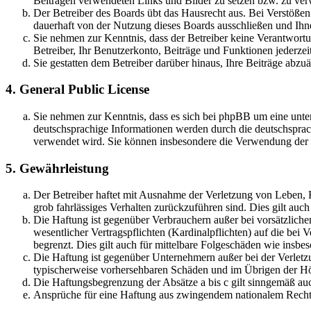
Beiträgen verwendeten Links und Bilder zu setzen bzw. zu ve
Der Betreiber des Boards übt das Hausrecht aus. Bei Verstöße
dauerhaft von der Nutzung dieses Boards ausschließen und Ihne
Sie nehmen zur Kenntnis, dass der Betreiber keine Verantwortung
Betreiber, Ihr Benutzerkonto, Beiträge und Funktionen jederzei
Sie gestatten dem Betreiber darüber hinaus, Ihre Beiträge abzu
4. General Public License
Sie nehmen zur Kenntnis, dass es sich bei phpBB um eine unter
deutschsprachige Informationen werden durch die deutschsprac
verwendet wird. Sie können insbesondere die Verwendung der S
5. Gewährleistung
Der Betreiber haftet mit Ausnahme der Verletzung von Leben, Kö
grob fahrlässiges Verhalten zurückzuführen sind. Dies gilt au
Die Haftung ist gegenüber Verbrauchern außer bei vorsätzlich
wesentlicher Vertragspflichten (Kardinalpflichten) auf die be
begrenzt. Dies gilt auch für mittelbare Folgeschäden wie ins
Die Haftung ist gegenüber Unternehmern außer bei der Verletzu
typischerweise vorhersehbaren Schäden und im Übrigen der Höh
Die Haftungsbegrenzung der Absätze a bis c gilt sinngemäß auc
Ansprüche für eine Haftung aus zwingendem nationalem Recht 