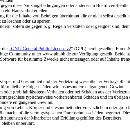
rwenden.
n gegen diese Nutzungsbedingungen oder anderer im Board veröffentli
n ein Hausverbot erteilen.
 für die Inhalte von Beiträgen übernimmt, die er nicht selbst erstellt 
t zu löschen oder zu sperren.
ändern, sofern sie gegen o. g. Regeln verstoßen oder geeignet sind, de
 der „
GNU General Public License v2
“ (GPL) bereitgestellten Fore
hige Community unter www.phpbb.de zur Verfügung gestellt. Beide hab
oftware für bestimmte Zwecke nicht untersagen oder auf Inhalte frem
rper und Gesundheit und der Verletzung wesentlicher Vertragspflichten
ch für mittelbare Folgeschäden wie insbesondere entgangenen Gewinn.
em oder grob fahrlässigem Verhalten oder bei Schäden aus der Verletz
i Vertragsschluss typischerweise vorhersehbaren Schäden und im übrigen
besondere entgangenen Gewinn.
ng von Leben, Körper und Gesundheit oder vorsätzlichem oder grob fah
e nach auf die vertragstypischen Durchschnittsschäden begrenzt. Dies
h zugunsten der Mitarbeiter und Erfüllungsgehilfen des Betreibers.
bleiben unberührt.