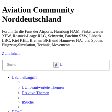
Aviation Community
Norddeutschland
Forum für die Fans der Airports: Hamburg HAM, Finkenwerder
XFW, Rostock-Laage RLG, Schwerin, Parchim SZW, Lübeck
LBC, Kiel KEL, Bremen BRE und Hannover HAJ u.a. Spotter,
Flugzeug-Simulation, Technik, Movements
Zum Inhalt
Erweiterte
Suche
Suche
Schnellzugriff
Unbeantwortete Themen
Aktive Themen
Suche
FAQ