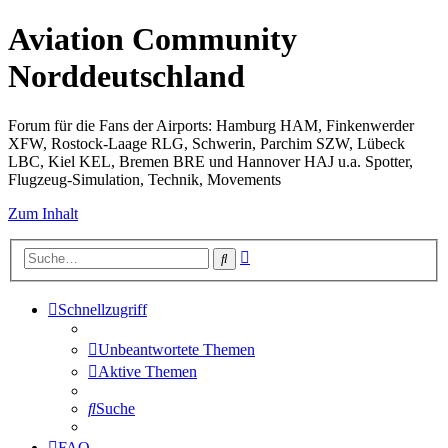
Aviation Community
Norddeutschland
Forum für die Fans der Airports: Hamburg HAM, Finkenwerder
XFW, Rostock-Laage RLG, Schwerin, Parchim SZW, Lübeck
LBC, Kiel KEL, Bremen BRE und Hannover HAJ u.a. Spotter,
Flugzeug-Simulation, Technik, Movements
Zum Inhalt
Erweiterte
Suche
Suche
Schnellzugriff
Unbeantwortete Themen
Aktive Themen
Suche
FAQ