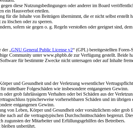
rwenden.
n gegen diese Nutzungsbedingungen oder anderer im Board veröffentli
n ein Hausverbot erteilen.
 für die Inhalte von Beiträgen übernimmt, die er nicht selbst erstellt 
t zu löschen oder zu sperren.
ändern, sofern sie gegen o. g. Regeln verstoßen oder geeignet sind, de
 der „
GNU General Public License v2
“ (GPL) bereitgestellten Fore
hige Community unter www.phpbb.de zur Verfügung gestellt. Beide hab
oftware für bestimmte Zwecke nicht untersagen oder auf Inhalte frem
rper und Gesundheit und der Verletzung wesentlicher Vertragspflichten
ch für mittelbare Folgeschäden wie insbesondere entgangenen Gewinn.
em oder grob fahrlässigem Verhalten oder bei Schäden aus der Verletz
i Vertragsschluss typischerweise vorhersehbaren Schäden und im übrigen
besondere entgangenen Gewinn.
ng von Leben, Körper und Gesundheit oder vorsätzlichem oder grob fah
e nach auf die vertragstypischen Durchschnittsschäden begrenzt. Dies
h zugunsten der Mitarbeiter und Erfüllungsgehilfen des Betreibers.
bleiben unberührt.