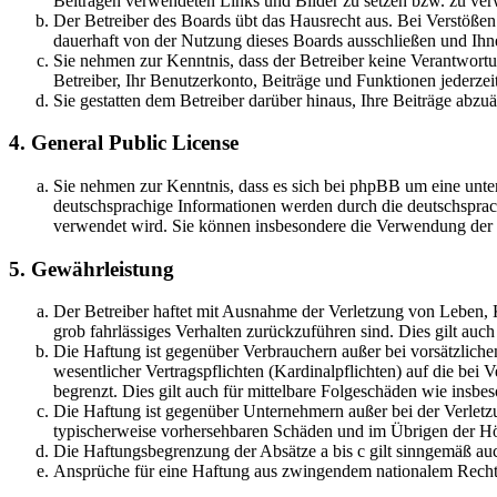
Beiträgen verwendeten Links und Bilder zu setzen bzw. zu ve
Der Betreiber des Boards übt das Hausrecht aus. Bei Verstöße
dauerhaft von der Nutzung dieses Boards ausschließen und Ihne
Sie nehmen zur Kenntnis, dass der Betreiber keine Verantwortung
Betreiber, Ihr Benutzerkonto, Beiträge und Funktionen jederzei
Sie gestatten dem Betreiber darüber hinaus, Ihre Beiträge abzu
4. General Public License
Sie nehmen zur Kenntnis, dass es sich bei phpBB um eine unter
deutschsprachige Informationen werden durch die deutschsprac
verwendet wird. Sie können insbesondere die Verwendung der S
5. Gewährleistung
Der Betreiber haftet mit Ausnahme der Verletzung von Leben, Kö
grob fahrlässiges Verhalten zurückzuführen sind. Dies gilt au
Die Haftung ist gegenüber Verbrauchern außer bei vorsätzlich
wesentlicher Vertragspflichten (Kardinalpflichten) auf die be
begrenzt. Dies gilt auch für mittelbare Folgeschäden wie ins
Die Haftung ist gegenüber Unternehmern außer bei der Verletzu
typischerweise vorhersehbaren Schäden und im Übrigen der Höh
Die Haftungsbegrenzung der Absätze a bis c gilt sinngemäß auc
Ansprüche für eine Haftung aus zwingendem nationalem Recht 